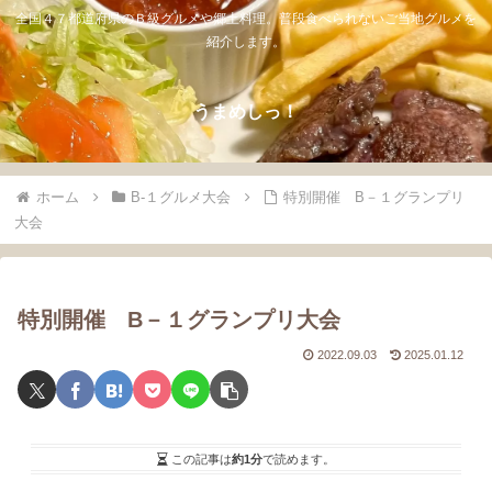
全国４７都道府県のＢ級グルメや郷土料理。普段食べられないご当地グルメを
紹介します。
うまめしっ！
ホーム
B-１グルメ大会
特別開催 B－１グランプリ
大会
特別開催 B－１グランプリ大会
2022.09.03
2025.01.12
この記事は
約1分
で読めます。