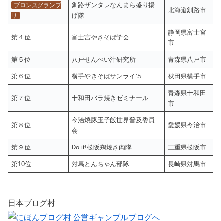
釧路ザンタレなんまら盛り揚
ブロンズグランプ
北海道釧路市
げ隊
リ
静岡県富士宮
第４位
富士宮やきそば学会
市
第５位
八戸せんべい汁研究所
青森県八戸市
第６位
横手やきそばサンライ’S
秋田県横手市
青森県十和田
第７位
十和田バラ焼きゼミナール
市
今治焼豚玉子飯世界普及委員
第８位
愛媛県今治市
会
第９位
Do it!松阪鶏焼き肉隊
三重県松阪市
第10位
対馬とんちゃん部隊
長崎県対馬市
日本ブログ村