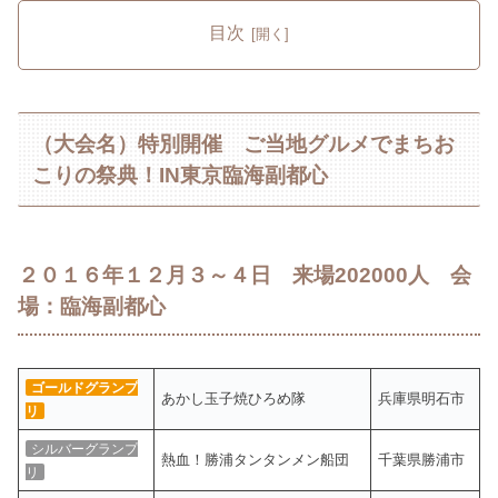
目次
（大会名）特別開催 ご当地グルメでまちお
こりの祭典！IN東京臨海副都心
２０１６年１２月３～４日 来場202000人 会
場：臨海副都心
ゴールドグランプ
あかし玉子焼ひろめ隊
兵庫県明石市
リ
シルバーグランプ
熱血！勝浦タンタンメン船団
千葉県勝浦市
リ