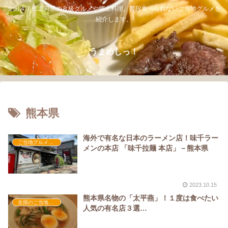
全国４７都道府県のＢ級グルメや郷土料理。普段食べられないご当地グルメを
紹介します。
うまめしっ！
熊本県
海外で有名な日本のラーメン店！味千ラー
ご当地グルメの人気店
メンの本店 「味千拉麺 本店」－熊本県
2023.10.15
熊本県名物の「太平燕」！１度は食べたい
全国のご当地グルメ
人気の有名店３選…