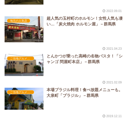
2022.09.01
超人気の玉村町のホルモン！女性人気も凄
地元の人気店
い…「炭火焼肉 ホルモン屋」－群馬県
2021.04.23
とんかつが乗った高崎の名物パスタ！「シ
ご当地グルメの人気店
ャンゴ 問屋町本店」－群馬県
2021.02.09
本場ブラジル料理！食べ放題メニューも。
ご当地グルメの人気店
大泉町「ブラジル」－群馬県
2019.12.11