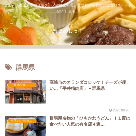
全国４７都道府県のＢ級グルメや郷土料理。普段食べられないご当地グルメを
紹介します。
うまめしっ！
群馬県
高崎市のオランダコロッケ！チーズが凄
ご当地グルメの人気店
い…「平井精肉店」－群馬県
2023.09.20
群馬県名物の「ひもかわうどん」！１度は
全国のご当地グルメ
食べたい人気の有名店４選…