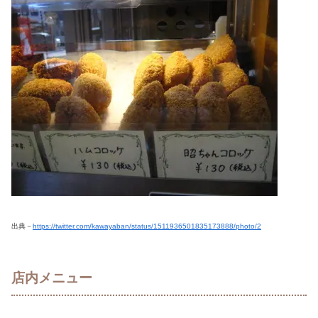
出典－
https://twitter.com/kawayaban/status/1511936501835173888/photo/2
店内メニュー