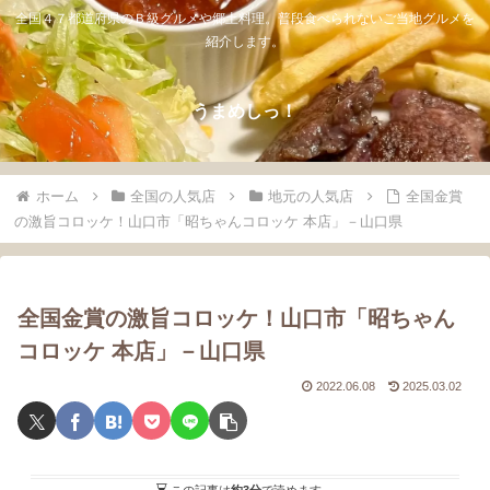
全国４７都道府県のＢ級グルメや郷土料理。普段食べられないご当地グルメを
紹介します。
うまめしっ！
ホーム
全国の人気店
地元の人気店
全国金賞
の激旨コロッケ！山口市「昭ちゃんコロッケ 本店」－山口県
全国金賞の激旨コロッケ！山口市「昭ちゃん
コロッケ 本店」－山口県
2022.06.08
2025.03.02
この記事は
約3分
で読めます。