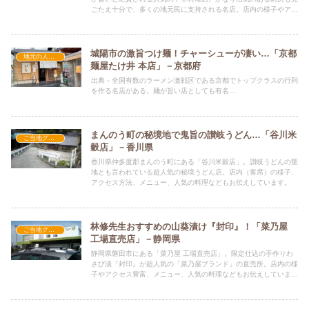
ごたえ十分で、多くの地元民に支持される名店。店内の様子やアク
セス豊富、メニュー、人気の料理などもお伝えしています。
城陽市の激旨つけ麺！チャーシューが凄い…「京都
地元の人気店
麺屋たけ井 本店」－京都府
出典－全国有数のラーメン激戦区である京都でトップクラスの行列
を作る名店がある。麺が旨い店としても有名...
まんのう町の秘境地で鬼旨の讃岐うどん…「谷川米
ご当地グルメの人気店
穀店」－香川県
香川県仲多度郡まんのう町にある「谷川米穀店」。讃岐うどんの聖
地とも言われている超人気の秘境うどん店。店内（客席）の様子、
アクセス方法、メニュー、人気の料理などもお伝えしています。
林修先生おすすめの山葵漬け『封印』！「菜乃屋
ご当地グルメの人気店
工場直売店」－静岡県
静岡県磐田市にある「菜乃屋 工場直売店」。限定仕込の手作りわ
さび漬『封印』が超人気の「菜乃屋ブランド」の直売所。店内の様
子やアクセス豊富、メニュー、人気の料理などもお伝えしていま
す。