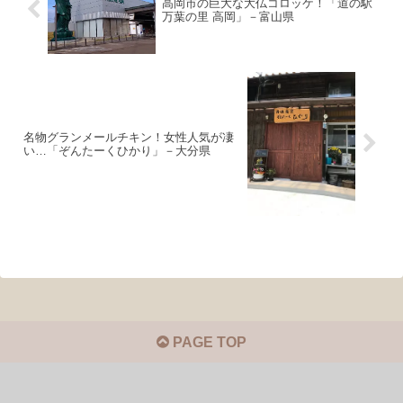
高岡市の巨大な大仏コロッケ！「道の駅
万葉の里 高岡」－富山県
名物グランメールチキン！女性人気が凄
い…「ぞんたーくひかり」－大分県
PAGE TOP