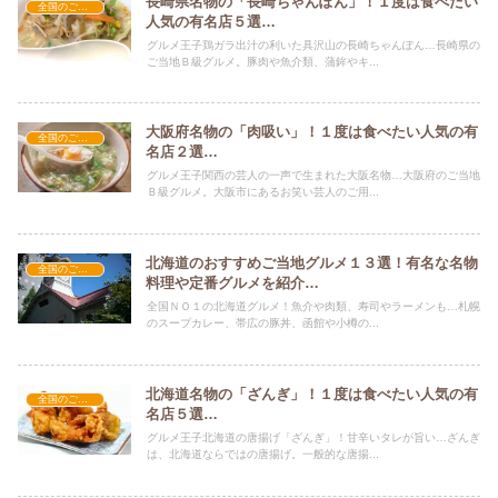
長崎県名物の「長崎ちゃんぽん」！１度は食べたい
全国のご当地グルメ
人気の有名店５選…
グルメ王子鶏ガラ出汁の利いた具沢山の長崎ちゃんぽん…長崎県の
ご当地Ｂ級グルメ。豚肉や魚介類、蒲鉾やキ...
大阪府名物の「肉吸い」！１度は食べたい人気の有
全国のご当地グルメ
名店２選…
グルメ王子関西の芸人の一声で生まれた大阪名物…大阪府のご当地
Ｂ級グルメ。大阪市にあるお笑い芸人のご用...
北海道のおすすめご当地グルメ１３選！有名な名物
全国のご当地グルメ
料理や定番グルメを紹介…
全国ＮＯ１の北海道グルメ！魚介や肉類、寿司やラーメンも…札幌
のスープカレー、帯広の豚丼、函館や小樽の...
北海道名物の「ざんぎ」！１度は食べたい人気の有
全国のご当地グルメ
名店５選…
グルメ王子北海道の唐揚げ「ざんぎ」！甘辛いタレが旨い…ざんぎ
は、北海道ならではの唐揚げ。一般的な唐揚...