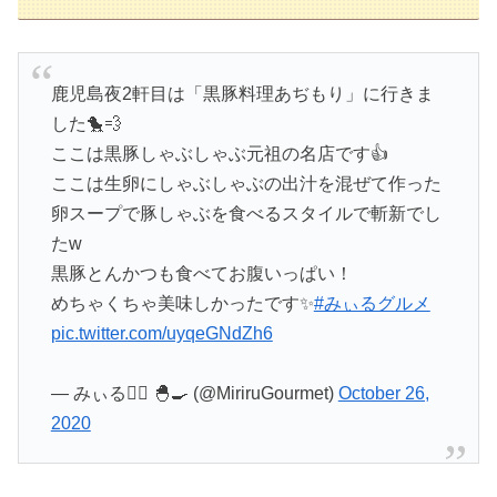
鹿児島夜2軒目は「黒豚料理あぢもり」に行きま
した🐤💨
ここは黒豚しゃぶしゃぶ元祖の名店です👍
ここは生卵にしゃぶしゃぶの出汁を混ぜて作った
卵スープで豚しゃぶを食べるスタイルで斬新でし
たw
黒豚とんかつも食べてお腹いっぱい！
めちゃくちゃ美味しかったです✨
#みぃるグルメ
pic.twitter.com/uyqeGNdZh6
— みぃる❤️‍🔥 🐣🍳 (@MiriruGourmet)
October 26,
2020