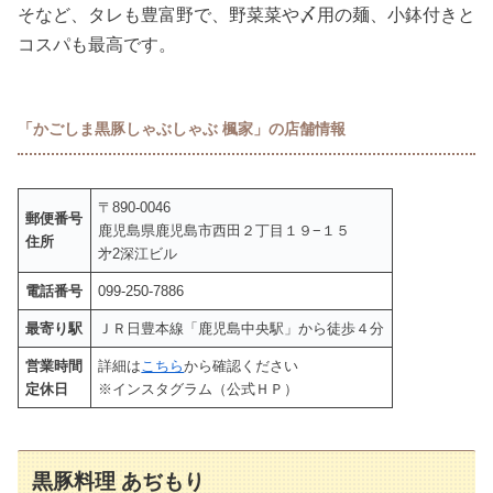
そなど、タレも豊富野で、野菜菜や〆用の麺、小鉢付きと
コスパも最高です。
「かごしま黒豚しゃぶしゃぶ 楓家」の店舗情報
〒890-0046
郵便番号
鹿児島県鹿児島市西田２丁目１９−１５
住所
㐧2深江ビル
電話番号
099-250-7886
最寄り駅
ＪＲ日豊本線「鹿児島中央駅」から徒歩４分
営業時間
詳細は
こちら
から確認ください
定休日
※インスタグラム（公式ＨＰ）
黒豚料理 あぢもり