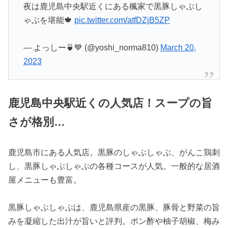
夜は鹿児島中央駅近くにある楓家で黒豚しゃぶし
ゃぶを堪能🍁
pic.twitter.com/atfDZjB5ZP
— よっしー🍵💙 (@yoshi_norma810)
March 20,
2023
鹿児島中央駅近くの人気店！スープの旨
さが格別…
鹿児島市にある人気店。黒豚のしゃぶしゃぶ、がんこ鶏刺
し、黒豚しゃぶしゃぶの各種コースが人気。一般的な居酒
屋メニューも豊富。
黒豚しゃぶしゃぶは、鹿児島県産の黒豚、豚骨と野菜の旨
みを凝縮した出汁が旨いと評判。ポン酢や柚子胡椒、梅み