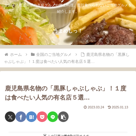
全国４７都道府県のＢ級グルメや郷土料理。普段食べられないご当地グルメを
紹介します。
うまめしっ！
ホーム
全国のご当地グルメ
鹿児島県名物の「黒豚し
ゃぶしゃぶ」！１度は食べたい人気の有名店５選…
鹿児島県名物の「黒豚しゃぶしゃぶ」！１度
は食べたい人気の有名店５選…
2023.03.24
2025.01.13
この記事は
約4分
で読めます。