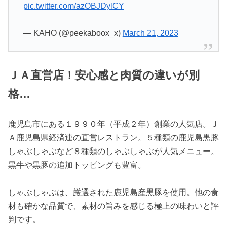
pic.twitter.com/azOBJDylCY
— KAHO (@peekaboox_x)
March 21, 2023
ＪＡ直営店！安心感と肉質の違いが別
格…
鹿児島市にある１９９０年（平成２年）創業の人気店。Ｊ
Ａ鹿児島県経済連の直営レストラン。５種類の鹿児島黒豚
しゃぶしゃぶなど８種類のしゃぶしゃぶが人気メニュー。
黒牛や黒豚の追加トッピングも豊富。
しゃぶしゃぶは、厳選された鹿児島産黒豚を使用。他の食
材も確かな品質で、素材の旨みを感じる極上の味わいと評
判です。