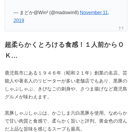
— まどか@Win² (@madowin8)
November 11,
2019
超柔らかくとろける食感！１人前からＯ
Ｋ…
鹿児島市にある１９４６年（昭和２１年）創業の名店。芸
能人や著名人のリピーターが多い老舗店でもあり、黒豚の
しゃぶしゃぶ、きびなごの刺身や、さつま揚げなど鹿児島
グルメが味わえます。
黒豚しゃぶしゃぶは、かごしま六白黒豚を使用。なめらか
で甘い肉質と食感で、柔らかく旨いと評判。黄金色の澄ん
だ上品な旨味を感じるスープも最高。