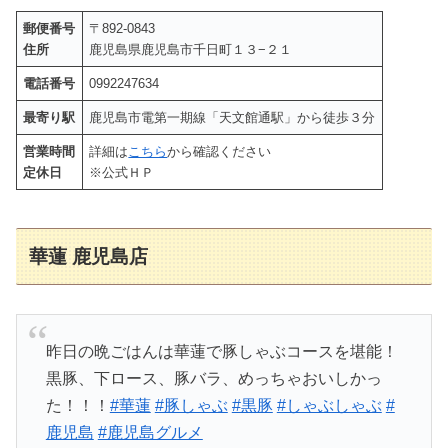
郵便番号
〒892-0843
住所
鹿児島県鹿児島市千日町１３−２１
電話番号
0992247634
最寄り駅
鹿児島市電第一期線「天文館通駅」から徒歩３分
営業時間
詳細は
こちら
から確認ください
定休日
※公式ＨＰ
華蓮 鹿児島店
昨日の晩ごはんは華蓮で豚しゃぶコースを堪能！
黒豚、下ロース、豚バラ、めっちゃおいしかっ
た！！！
#華蓮
#豚しゃぶ
#黒豚
#しゃぶしゃぶ
#
鹿児島
#鹿児島グルメ