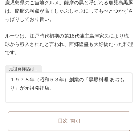
鹿児島県のご当地グルメ。薩摩の黒と呼ばれる鹿児島黒豚
は、脂肪の融点が高くしゃぶしゃぶにしてもべとつかずさ
っぱりしており旨い。
ルーツは、江戸時代初期の第18代藩主島津家久により琉
球から移入されたと言われ、西郷隆盛も大好物だった料理
です。
元祖発祥店は…
１９７８年（昭和５３年）創業の「黒豚料理 あぢも
り」が元祖発祥店。
目次