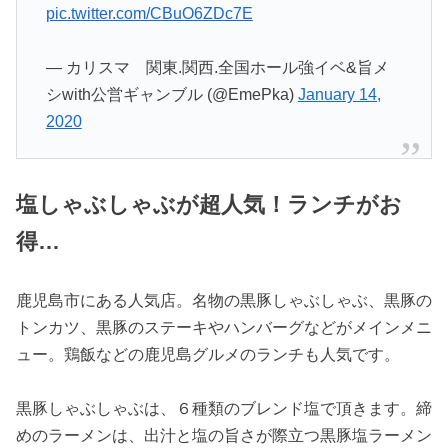
pic.twitter.com/CBuO6ZDc7E
— カリスマ 関東.関西.全国ホール強イベ&旨メ
シwith公営ギャンブル (@EmePka)
January 14,
2020
塩しゃぶしゃぶが超人気！ランチがお
得…
鹿児島市にある人気店。名物の黒豚しゃぶしゃぶ、黒豚の
トンカツ、黒豚のステーキやハンバーグなどがメインメニ
ュー。鶏飯などの鹿児島グルメのランチも人気です。
黒豚しゃぶしゃぶは、６種類のブレンド塩で頂きます。締
めのラーメンは、出汁と塩の旨さが際立つ黒豚塩ラーメン