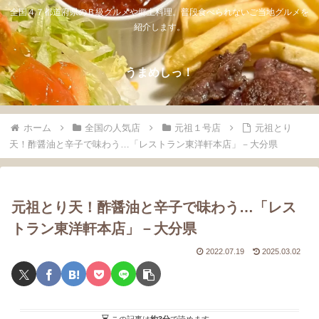
全国４７都道府県のＢ級グルメや郷土料理。普段食べられないご当地グルメを
紹介します。
うまめしっ！
ホーム
全国の人気店
元祖１号店
元祖とり
天！酢醤油と辛子で味わう…「レストラン東洋軒本店」－大分県
元祖とり天！酢醤油と辛子で味わう…「レス
トラン東洋軒本店」－大分県
2022.07.19
2025.03.02
この記事は
約3分
で読めます。