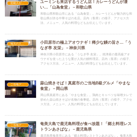
ユーミンも来店するうどん店！カレーうどんが凄
芸能人が絶賛する店
い…「山為食堂」－和歌山県
和歌山県和歌山市にある「山為食堂」。カレーうどんが魅力的な和
歌山県が誇る中華そばの名店。店内（客席）の様子、アクセス方
法、メニュー、人気の料理などもお伝えしています。
小田原市の極上アオウナギ！稀少な鰻の旨さ…「う
地元の人気店
なぎ亭 友栄」－神奈川県
神奈川県小田原市にある「うなぎ亭 友栄」。焼津産の最高級アオ
ウナギを使った上うな重が人気の鰻料理店。店内（客席）の様子、
アクセス方法、メニュー、人気の料理などもお伝えしています。
蒜山焼きそば！真庭市のご当地B級グルメ「やまな
ご当地グルメの人気店
食堂」－岡山県
岡山県真庭市にある「やまな食堂」。鶏肉とキャベツを味噌タレで
炒めた蒜山焼きそばが名物の食事処。店内（客席）の様子、アクセ
ス方法、メニュー、人気の料理などもお伝えしています。
奄美大島で鹿児島料理が食べ放題！「郷土料理レス
ご当地グルメの人気店
トランあさばな」－鹿児島県
鹿児島県奄美市にある「郷土料理レストランあさばな」。奄美大島