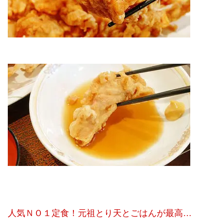
人気ＮＯ１定食！元祖とり天とごはんが最高…