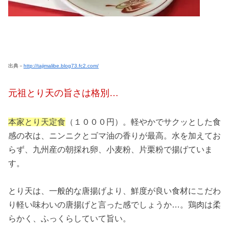
出典－
http://tajimalibe.blog73.fc2.com/
元祖とり天の旨さは格別…
本家とり天定食
（１０００円）。軽やかでサクッとした食
感の衣は、ニンニクとゴマ油の香りが最高。水を加えてお
らず、九州産の朝採れ卵、小麦粉、片栗粉で揚げていま
す。
とり天は、一般的な唐揚げより、鮮度が良い食材にこだわ
り軽い味わいの唐揚げと言った感でしょうか…。鶏肉は柔
らかく、ふっくらしていて旨い。