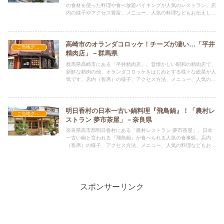
の食材を使った料理や食べ放題バイキングが人気のレストラン。店
内の様子やアクセス豊富、メニュー、人気の料理などもお伝えして
います。
高崎市のオランダコロッケ！チーズが凄い…「平井
ご当地グルメの人気店
精肉店」－群馬県
群馬県高崎市にある「平井精肉店」。昔懐かしい昭和の精肉店で、
新鮮な精肉の他、オランダコロッケをはじめとする様々な総菜が人
気です。店内（客席）の様子、アクセス方法、メニュー、人気の料
理などもお伝えしています。
明日香村の日本一古い鍋料理『飛鳥鍋』！「農村レ
ご当地グルメの人気店
ストラン 夢市茶屋」－奈良県
奈良県高市郡明日香村にある「農村レストラン 夢市茶屋」。日本
一古い鍋と言われる『飛鳥鍋』が食べられる人気の食事処。店内
（客席）の様子、アクセス方法、メニュー、人気の料理などもお伝
えしています。
スポンサーリンク