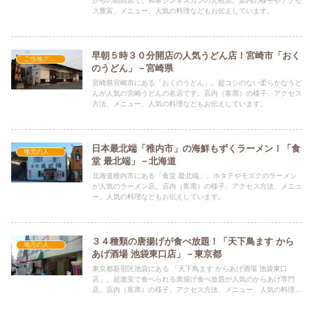
がらの精肉店で、和寒ジンギスカンの元祖店。店内の様子やアクセ
ス豊富、メニュー、人気の料理などもお伝えしています。
早朝５時３０分開店の人気うどん店！宮崎市「おく
ご当地グルメの人気店
のうどん」－宮崎県
宮崎県宮崎市にある「おくのうどん」。超コシのない柔らかなうど
んが人気の宮崎うどんの名店です。店内（客席）の様子、アクセス
方法、メニュー、人気の料理などもお伝えしています。
日本最北端「稚内市」の海鮮もずくラーメン！「食
地元の人気店
堂 最北端」－北海道
北海道稚内市にある「食堂 最北端」。ホタテやモズクのラーメン
が人気のラーメン店。店内（客席）の様子、アクセス方法、メニュ
ー、人気の料理などもお伝えしています。
３４種類の唐揚げが食べ放題！「天下鳥ます から
地元の人気店
あげ酒場 池袋東口店」－東京都
東京都新宿区池袋にある 「天下鳥ます からあげ酒場 池袋東口
店」。超激安で食べられる唐揚げ食べ放題が人気のからあげ専門
店。店内（客席）の様子、アクセス方法、メニュー、人気の料理な
どもお伝えしています。