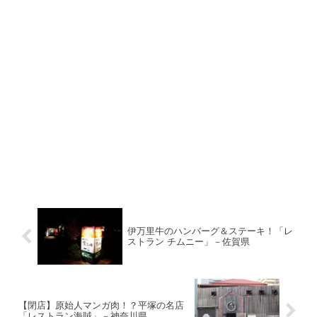
伊万里牛のハンバーグ＆ステーキ！「レ
ストラン チムニー」－佐賀県
【閉店】原始人マンガ肉！？平塚の名店
「レストラン海賊」－神奈川県