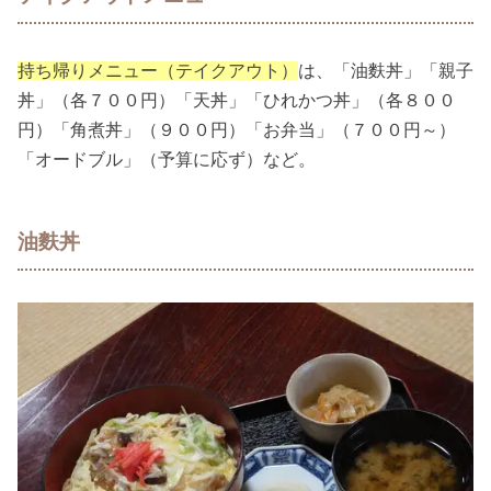
持ち帰りメニュー（テイクアウト）
は、「油麩丼」「親子
丼」（各７００円）「天丼」「ひれかつ丼」（各８００
円）「角煮丼」（９００円）「お弁当」（７００円～）
「オードブル」（予算に応ず）など。
油麩丼