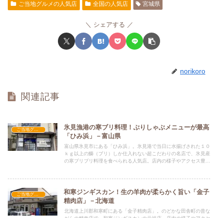
ご当地グルメの人気店
全国の人気店
宮城県
シェアする
norikoro
関連記事
氷見漁港の寒ブリ料理！ぶりしゃぶメニューが最高
ご当地グルメの人気店
「ひみ浜」－富山県
富山県氷見市にある「ひみ浜」。氷見港で当日に水揚げされた１０
ｋｇ以上の鰤（ブリ）しか仕入れない超こだわりの名店で、氷見産
の寒ブリブリ料理を食べられる人気店。店内の様子やアクセス豊
富、メニュー、人気の料理などもお伝えしています。
和寒ジンギスカン！生の羊肉が柔らかく旨い「金子
ご当地グルメの人気店
精肉店」－北海道
北海道上川郡和寒町にある「金子精肉店」。のどかな田舎町の昔な