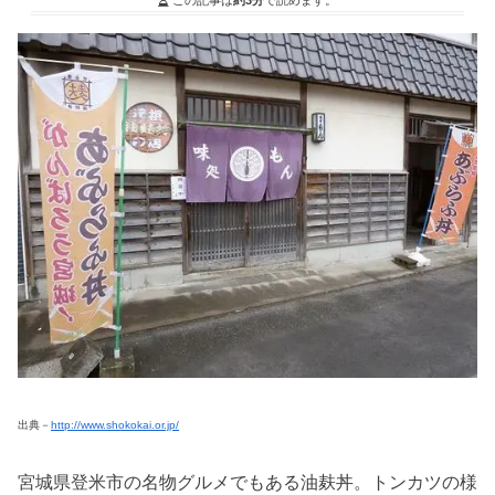
出典－
http://www.shokokai.or.jp/
宮城県登米市の名物グルメでもある油麸丼。トンカツの様