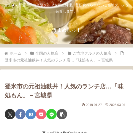
全国４７都道府県のＢ級グルメや郷土料理。普段食べられないご当地グルメを
紹介します。
うまめしっ！
ホーム
全国の人気店
ご当地グルメの人気店
登米市の元祖油麩丼！人気のランチ店…「味処もん」－宮城県
登米市の元祖油麩丼！人気のランチ店…「味
処もん」－宮城県
2019.01.27
2025.03.04
この記事は
約3分
で読めます。