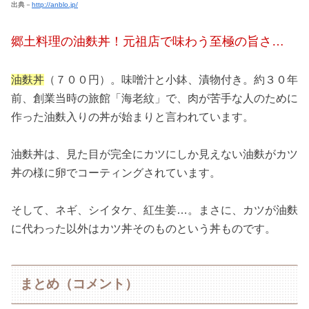
出典－
http://anblo.jp/
郷土料理の油麩丼！元祖店で味わう至極の旨さ…
油麩丼
（７００円）。味噌汁と小鉢、漬物付き。約３０年
前、創業当時の旅館「海老紋」で、肉が苦手な人のために
作った油麩入りの丼が始まりと言われています。
油麩丼は、見た目が完全にカツにしか見えない油麩がカツ
丼の様に卵でコーティングされています。
そして、ネギ、シイタケ、紅生姜…。まさに、カツが油麩
に代わった以外はカツ丼そのものという丼ものです。
まとめ（コメント）