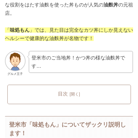
な役割をはたす油麩を使った丼ものが人気の
油麩丼
の元祖
店。
「
味処もん
」では、見た目は完全なカツ丼にしか見えない
ヘルシーで健康的な油麩丼が名物です！
登米市のご当地丼！かつ丼の様な油麩丼で
す…
グルメ王子
目次
登米市「味処もん」についてザックリ説明し
ます！