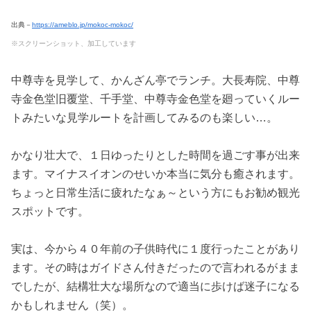
出典－
https://ameblo.jp/mokoc-mokoc/
※スクリーンショット、加工しています
中尊寺を見学して、かんざん亭でランチ。大長寿院、中尊
寺金色堂旧覆堂、千手堂、中尊寺金色堂を廻っていくルー
トみたいな見学ルートを計画してみるのも楽しい…。
かなり壮大で、１日ゆったりとした時間を過ごす事が出来
ます。マイナスイオンのせいか本当に気分も癒されます。
ちょっと日常生活に疲れたなぁ～という方にもお勧め観光
スポットです。
実は、今から４０年前の子供時代に１度行ったことがあり
ます。その時はガイドさん付きだったので言われるがまま
でしたが、結構壮大な場所なので適当に歩けば迷子になる
かもしれません（笑）。