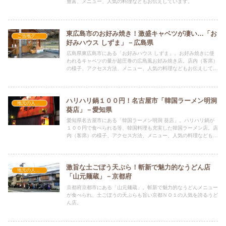
豊富、メニュー、人気の料理などもお伝えしています。
東広島市のお好み焼き！激盛キャベツが凄い…「お
ご当地グルメの人気店
好みハウス しずま」－広島県
広島県東広島市にある「お好みハウス しずま」。お好み焼きに使
われるキャベツの量が超圧巻の広島風お好み焼き店。店内（客席）
の様子、アクセス方法、メニュー、人気の料理などもお伝えしてい
ます。
ハリハリ鍋１００円！名古屋市「韓国ラーメン明洞
地元の人気店
葵店」－愛知県
愛知県名古屋市にある「韓国ラーメン明洞 葵店」。ハリハリ鍋が
１００円で食べられる等、韓国料理も充実した韓国ラーメン店。店
内（客席）の様子、アクセス方法、メニュー、人気の料理などもお
伝えしています。
激旨な土ごぼう天ぷら！斬新で魅力的なうどん店
地元の人気店
「山元麺蔵」－京都府
京都府京都市にある「山元麺蔵」。斬新で魅力的なうどんメニュー
が食べられ、土ごぼうの天ぷらも旨い京都ＮＯ１の人気を誇るうど
ん店。