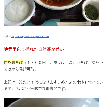
出典－
http://hokujinreika.blog40.fc2.com/
地元平泉で採れた自然薯が旨い！
自然薯そば
（１３００円）。蕎麦は、温かいそば、冷たい
そばから選択可能。
上記は、冷たいそばになります。めかぶの小鉢も付いてい
ます。ネバネバ三昧で超健康的です。