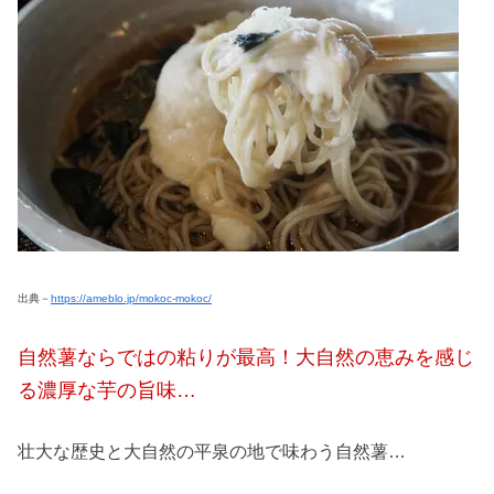
出典－
https://ameblo.jp/mokoc-mokoc/
自然薯ならではの粘りが最高！大自然の恵みを感じ
る濃厚な芋の旨味…
壮大な歴史と大自然の平泉の地で味わう自然薯…