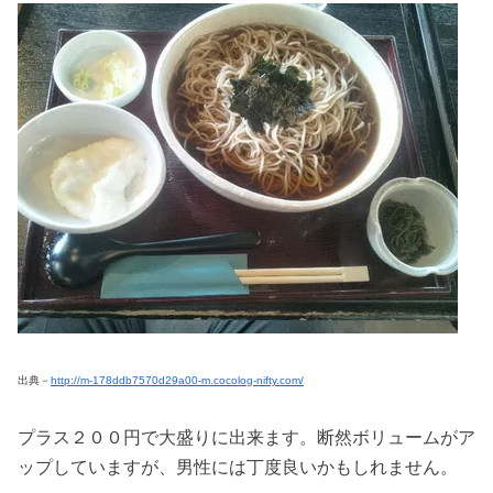
出典－
http://m-178ddb7570d29a00-m.cocolog-nifty.com/
プラス２００円で大盛りに出来ます。断然ボリュームがア
ップしていますが、男性には丁度良いかもしれません。