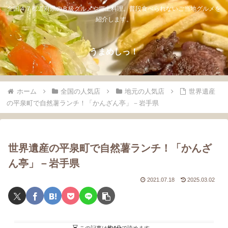
全国４７都道府県のＢ級グルメや郷土料理。普段食べられないご当地グルメを
紹介します。
うまめしっ！
ホーム
全国の人気店
地元の人気店
世界遺産
の平泉町で自然薯ランチ！「かんざん亭」－岩手県
世界遺産の平泉町で自然薯ランチ！「かんざ
ん亭」－岩手県
2021.07.18
2025.03.02
この記事は
約4分
で読めます。