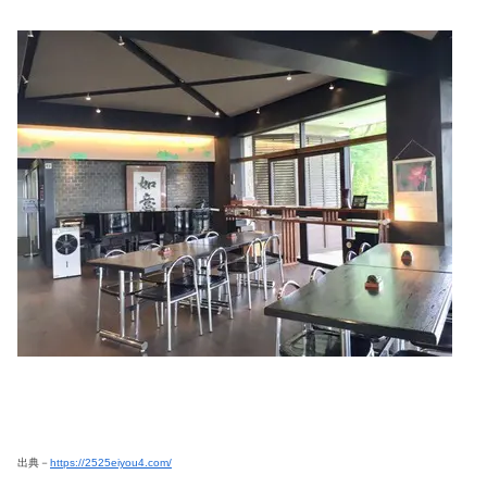
出典－
https://2525eiyou4.com/