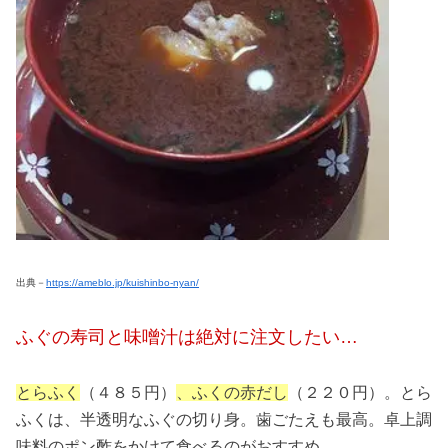
出典－
https://ameblo.jp/kuishinbo-nyan/
ふぐの寿司と味噌汁は絶対に注文したい…
とらふく
（４８５円）
、ふくの赤だし
（２２０円）。とら
ふくは、半透明なふぐの切り身。歯ごたえも最高。卓上調
味料のポン酢をかけて食べるのがおすすめ。