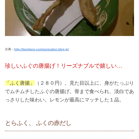
出典－
http://kerokero-communication.blog.jp/
珍しいふぐの唐揚げ！リーズナブルで嬉しい…
「ふく唐揚」
（２８０円）。見た目以上に、身がたっぷり
でムチムチしたふぐの唐揚げ。骨まで食べられ、淡白であ
っさりした味わい。レモンが最高にマッチした１品。
とらふく、 ふくの赤だし