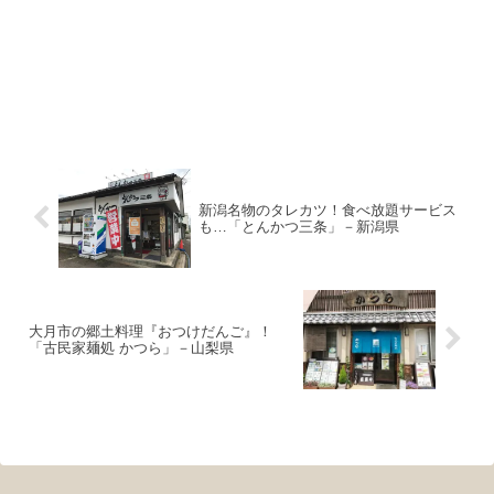
新潟名物のタレカツ！食べ放題サービス
も…「とんかつ三条」－新潟県
大月市の郷土料理『おつけだんご』！
「古民家麺処 かつら」－山梨県