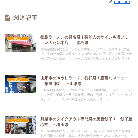
norikoro
関連記事
徳島ラーメンの超名店！芸能人のサインも凄い…
ご当地グルメの人気店
「いのたに本店」－徳島県
徳島県徳島市にある「いのたに本店」。メニューが中華そばのみ
で、生卵が特徴の徳島ラーメンの代表的なお店。店内（客席）の様
子、アクセス方法、メニュー、人気の料理などもお伝えしていま
す。
山形市の冷やしラーメン発祥店！豊富なメニュー
ご当地グルメの人気店
「栄屋 本店」－山形県
山形県山形市にある「栄屋 本店」。全国的に珍しい冷たいラーメ
ンを考案し提供した元祖発祥店。店内（客席）の様子、アクセス方
法、メニュー、人気の料理などもお伝えしています。
川越市のテイクアウト専門店の鬼旨餃子！「餃子屋
地元の人気店
心玄」－埼玉県
埼玉県川越市にある「餃子屋 心玄」。使われる食材が全て厳選さ
れた国産で、自宅で簡単に激旨な餃子が食べられる人気のテイクア