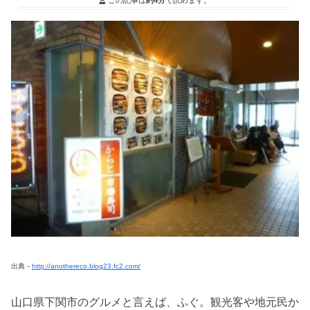
出典－
http://anothereco.blog23.fc2.com/
山口県下関市のグルメと言えば、ふぐ。観光客や地元民か