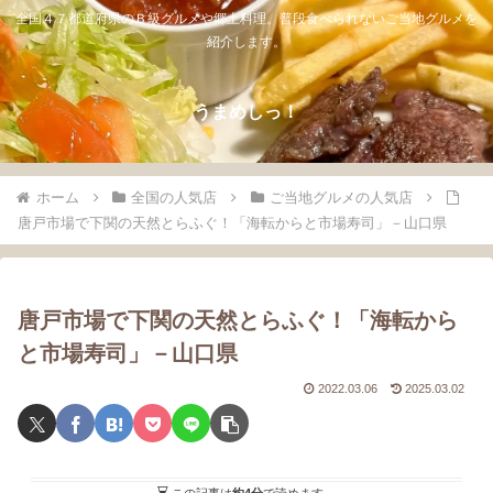
全国４７都道府県のＢ級グルメや郷土料理。普段食べられないご当地グルメを
紹介します。
うまめしっ！
ホーム
全国の人気店
ご当地グルメの人気店
唐戸市場で下関の天然とらふぐ！「海転からと市場寿司」－山口県
唐戸市場で下関の天然とらふぐ！「海転から
と市場寿司」－山口県
2022.03.06
2025.03.02
この記事は
約4分
で読めます。