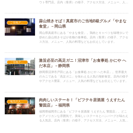
ウト専門店。店内（客席）の様子、アクセス方法、メニュー、人気
の料理などもお伝えしています。
蒜山焼きそば！真庭市のご当地B級グルメ「やまな
ご当地グルメの人気店
食堂」－岡山県
岡山県真庭市にある「やまな食堂」。鶏肉とキャベツを味噌タレで
炒めた蒜山焼きそばが名物の食事処。店内（客席）の様子、アクセ
ス方法、メニュー、人気の料理などもお伝えしています。
激旨必至の高足ガニ！沼津市「お食事処 かにや へ
ご当地グルメの人気店
だ本店」－静岡県
静岡県沼津市戸田にある「お食事処 かにや へだ本店」。世界最大
のカニである「高足ガニ」を味わえる人気の海鮮食堂。店内の様子
やアクセス豊富、メニュー、人気の料理などもお伝えしています。
肉肉しいステーキ！「ビフテキ居酒屋 うえすたん
地元の人気店
警固店」－福岡県
福岡県福岡市にある「ビフテキ居酒屋 うえすたん 警固店」。どこ
かアメリカンな雰囲気で、美味しいステーキとハンバーグが味わえ
る人気店。店内（客席）の様子、アクセス方法、メニュー、人気の
料理などもお伝えしています。