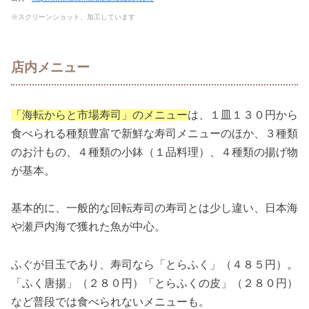
※スクリーンショット、加工しています
店内メニュー
「海転からと市場寿司」のメニュー
は、１皿１３０円から
食べられる種類豊富で新鮮な寿司メニューのほか、３種類
のお汁もの、４種類の小鉢（１品料理）、４種類の揚げ物
が基本。
基本的に、一般的な回転寿司の寿司とは少し違い、日本海
や瀬戸内海で獲れた魚が中心。
ふぐが目玉であり、寿司なら「とらふく」（４８５円）。
「ふく唐揚」（２８０円）「とらふくの皮」（２８０円）
など普段では食べられないメニューも。