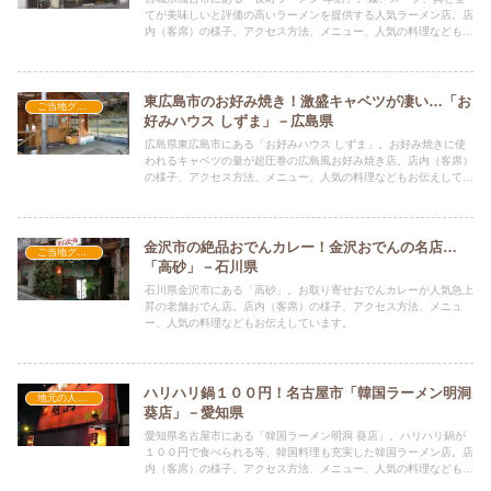
てが美味しいと評価の高いラーメンを提供する人気ラーメン店。店
内（客席）の様子、アクセス方法、メニュー、人気の料理などもお
伝えしています。
東広島市のお好み焼き！激盛キャベツが凄い…「お
ご当地グルメの人気店
好みハウス しずま」－広島県
広島県東広島市にある「お好みハウス しずま」。お好み焼きに使
われるキャベツの量が超圧巻の広島風お好み焼き店。店内（客席）
の様子、アクセス方法、メニュー、人気の料理などもお伝えしてい
ます。
金沢市の絶品おでんカレー！金沢おでんの名店…
ご当地グルメの人気店
「高砂」－石川県
石川県金沢市にある「高砂」。お取り寄せおでんカレーが人気急上
昇の老舗おでん店。店内（客席）の様子、アクセス方法、メニュ
ー、人気の料理などもお伝えしています。
ハリハリ鍋１００円！名古屋市「韓国ラーメン明洞
地元の人気店
葵店」－愛知県
愛知県名古屋市にある「韓国ラーメン明洞 葵店」。ハリハリ鍋が
１００円で食べられる等、韓国料理も充実した韓国ラーメン店。店
内（客席）の様子、アクセス方法、メニュー、人気の料理などもお
伝えしています。