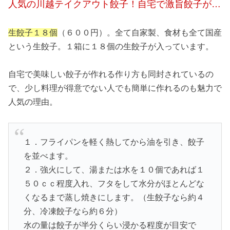
人気の川越テイクアウト餃子！自宅で激旨餃子が…
生餃子１８個
（６００円）。全て自家製、食材も全て国産
という生餃子。１箱に１８個の生餃子が入っています。
自宅で美味しい餃子が作れる作り方も同封されているの
で、少し料理が得意でない人でも簡単に作れるのも魅力で
人気の理由。
１．フライパンを軽く熱してから油を引き、餃子
を並べます。
２．強火にして、湯または水を１０個であれば１
５０ｃｃ程度入れ、フタをして水分がほとんどな
くなるまで蒸し焼きにします。（生餃子なら約４
分、冷凍餃子なら約６分）
水の量は餃子が半分くらい浸かる程度が目安で