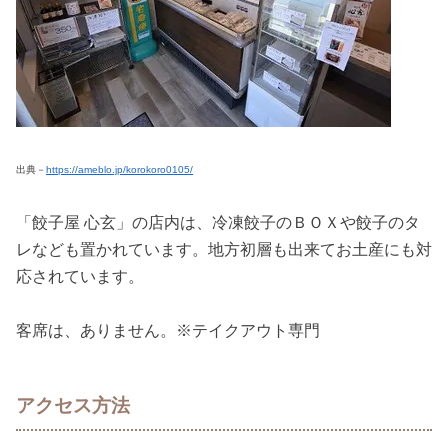
出典－
https://ameblo.jp/korokoro0105/
「餃子屋 心玄」の店内は、冷凍餃子のＢＯＸや餃子のタ
レなども置かれています。地方初層も出来てお土産にも対
応されています。
客席は、ありません。※テイクアウト専門
アクセス方法