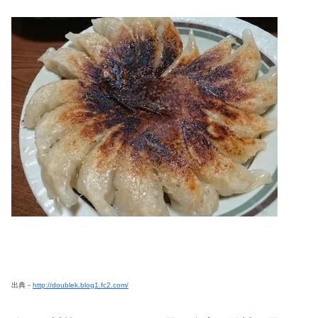
出典－
http://doublek.blog1.fc2.com/