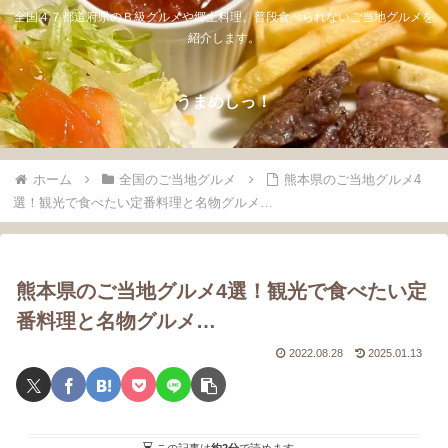
全国４７都道府県のＢ級グルメや郷土料理。普段食べられないご当地グルメを
紹介します。
うまめしっ！
ホーム
全国のご当地グルメ
熊本県のご当地グルメ4
選！観光で食べたい定番料理と名物グルメ…
熊本県のご当地グルメ4選！観光で食べたい定
番料理と名物グルメ…
2022.08.28
2025.01.13
この記事は
約2分
で読めます。