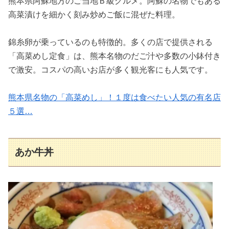
熊本県阿蘇地方のご当地Ｂ級グルメ。阿蘇の名物でもある
高菜漬けを細かく刻み炒めご飯に混ぜた料理。
錦糸卵が乗っているのも特徴的。多くの店で提供される
「高菜めし定食」は、熊本名物のだご汁や多数の小鉢付き
で激安。コスパの高いお店が多く観光客にも人気です。
熊本県名物の「高菜めし」！１度は食べたい人気の有名店
５選…
あか牛丼