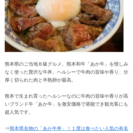
熊本県のご当地Ｂ級グルメ。熊本和牛「あか牛」を惜しみ
なく使った贅沢な牛丼。ヘルシーで牛肉の旨味や香り、分
厚く切られた肉と半熟卵が最高。
熊本で生まれ育ったヘルシーなのに牛肉の旨味や香りが高
いブランド牛「あか牛」を激安価格で堪能でき観光客にも
超人気です。
⇒
熊本県名物の「あか牛丼」！１度は食べたい人気の有名