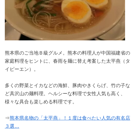
熊本県のご当地Ｂ級グルメ。熊本の料理人が中国福建省の
家庭料理をヒントに、春雨を麺に替え考案した太平燕（タ
イピーエン）。
多くの野菜とイカなどの海鮮、豚肉やきくらげ、竹の子な
ど具沢山の麺料理。ヘルシーな料理で女性人気も高く、
様々な具合も楽しめる料理です。
⇒
熊本県名物の「太平燕」！１度は食べたい人気の有名店
３選…