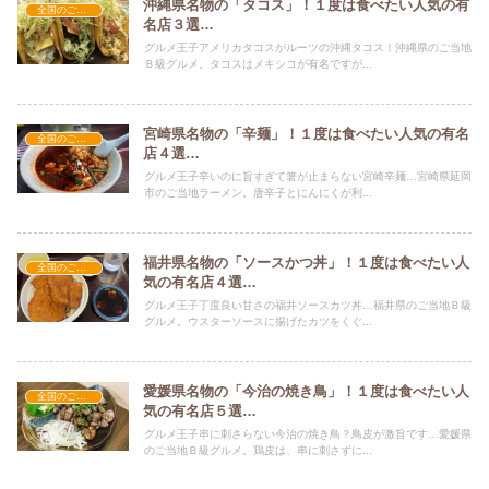
沖縄県名物の「タコス」！１度は食べたい人気の有
全国のご当地グルメ
名店３選…
グルメ王子アメリカタコスがルーツの沖縄タコス！沖縄県のご当地
Ｂ級グルメ。タコスはメキシコが有名ですが...
宮崎県名物の「辛麺」！１度は食べたい人気の有名
全国のご当地グルメ
店４選…
グルメ王子辛いのに旨すぎて箸が止まらない宮崎辛麺…宮崎県延岡
市のご当地ラーメン。唐辛子とにんにくが利...
福井県名物の「ソースかつ丼」！１度は食べたい人
全国のご当地グルメ
気の有名店４選…
グルメ王子丁度良い甘さの福井ソースカツ丼…福井県のご当地Ｂ級
グルメ。ウスターソースに揚げたカツをくぐ...
愛媛県名物の「今治の焼き鳥」！１度は食べたい人
全国のご当地グルメ
気の有名店５選…
グルメ王子串に刺さらない今治の焼き鳥？鳥皮が激旨です…愛媛県
のご当地Ｂ級グルメ。鶏皮は、串に刺さずに...