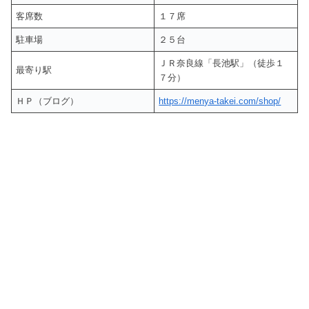
客席数
１７席
駐車場
２５台
ＪＲ奈良線「長池駅」（徒歩１
最寄り駅
７分）
ＨＰ（ブログ）
https://menya-takei.com/shop/