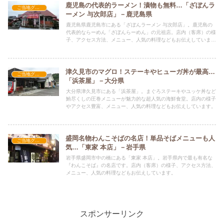
鹿児島の代表的ラーメン！漬物も無料…「ざぼんラ
ご当地グルメの人気店
ーメン 与次郎店」－鹿児島県
鹿児島県鹿児島市にある「ざぼんラーメン 与次郎店」。鹿児島の
代表的ならーめん「ざぼんらーめん」の元祖店。店内（客席）の様
子、アクセス方法、メニュー、人気の料理などもお伝えしていま
す。
津久見市のマグロ！ステーキやヒューガ丼が最高…
ご当地グルメの人気店
「浜茶屋」－大分県
大分県津久見市にある「浜茶屋」。まぐろステーキやユッケ丼など
鮪尽くしの圧巻メニューが魅力的な超人気の海鮮食堂。店内の様子
やアクセス豊富、メニュー、人気の料理などもお伝えしています。
盛岡名物わんこそばの名店！単品そばメニューも人
ご当地グルメの人気店
気…「東家 本店」－岩手県
岩手県盛岡市中の橋にある「東家 本店」。岩手県内で最も有名な
『わんこそば』の名店です。店内（客席）の様子、アクセス方法、
メニュー、人気の料理などもお伝えしています。
スポンサーリンク