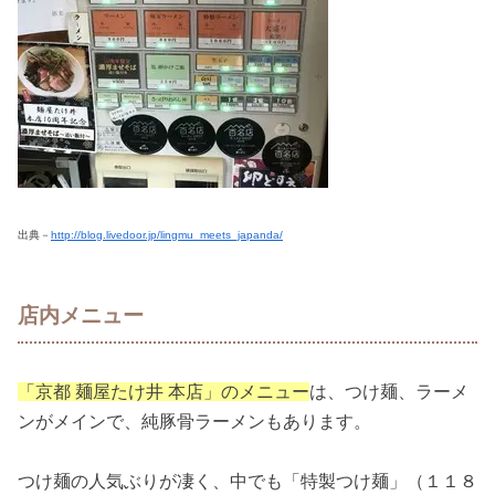
出典－
http://blog.livedoor.jp/lingmu_meets_japanda/
店内メニュー
「京都 麺屋たけ井 本店」のメニュー
は、つけ麺、ラーメ
ンがメインで、純豚骨ラーメンもあります。
つけ麺の人気ぶりが凄く、中でも「特製つけ麺」（１１８