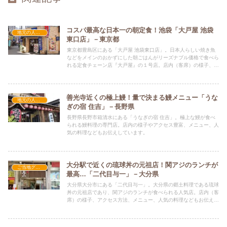
コスパ最高な日本一の朝定食！池袋「大戸屋 池袋
地元の人気店
東口店」－東京都
東京都豊島区にある「大戸屋 池袋東口店」。日本人らしい焼き魚
などをメインのおかずにした朝ごはんがリーズナブル価格で食べら
れる定食チェーン店『大戸屋』の１号店。店内（客席）の様子、ア
クセス方法、メニュー、人気の料理などもお伝えしています。
善光寺近くの極上鰻！量で決まる鰻メニュー「うな
地元の人気店
ぎの宿 住吉」－長野県
長野県長野市箱清水にある「うなぎの宿 住吉」。極上な鰻が食べ
られる鰻料理の専門店。店内の様子やアクセス豊富、メニュー、人
気の料理などもお伝えしています。
大分駅で近くの琉球丼の元祖店！関アジのランチが
ご当地グルメの人気店
最高…「二代目与一」－大分県
大分県大分市にある「二代目与一」。大分県の郷土料理である琉球
丼の元祖店であり、関アジのランチが食べられる人気店。店内（客
席）の様子、アクセス方法、メニュー、人気の料理などもお伝えし
ています。