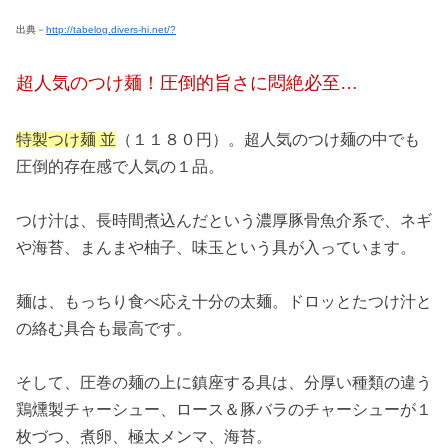
出典－
http://tabelog.divers-hi.net/?
超人気のつけ麺！圧倒的旨さに悶絶必至…
特製つけ麺 並
（１１８０円）。超人気のつけ麺の中でも
圧倒的存在感で人気の１品。
つけ汁は、長時間煮込んだという濃厚豚骨魚介系で、ネギ
や海苔、まんまや柚子、味玉という具が入っています。
麺は、もっちり食べ応え十分の太麺。ドロッとたつけ汁と
の絡む具合も最高です。
そして、圧巻の麺の上に鎮座する具は、分厚い種類の違う
鶏燻製チャーシュー、ロース＆豚バラのチャーシューが１
枚づつ、煮卵、極太メンマ、海苔。