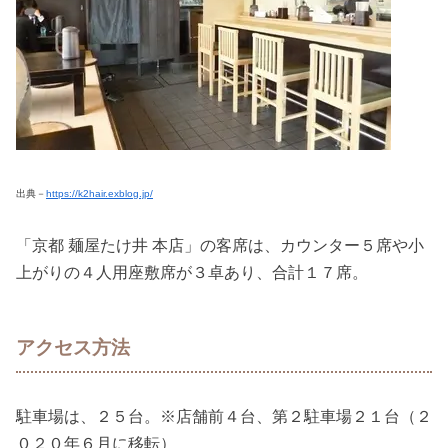
出典－
https://k2hair.exblog.jp/
「京都 麺屋たけ井 本店」の客席は、カウンター５席や小
上がりの４人用座敷席が３卓あり、合計１７席。
アクセス方法
駐車場は、２５台。※店舗前４台、第２駐車場２１台（２
０２０年６月に移転）