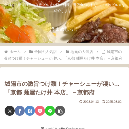
全国４７都道府県のＢ級グルメや郷土料理。普段食べられないご当地グルメを
紹介します。
うまめしっ！
ホーム
全国の人気店
地元の人気店
城陽市の
激旨つけ麺！チャーシューが凄い…「京都 麺屋たけ井 本店」－京都府
城陽市の激旨つけ麺！チャーシューが凄い…
「京都 麺屋たけ井 本店」－京都府
2023.04.13
2025.03.02
この記事は
約4分
で読めます。