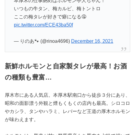
本厚木の仕事納めはホルモン亭大ちゃん！
いつもの牛タン、梅カルビ、梅トントロ
ここの梅タレが好きで癖になる🤤
pic.twitter.com/ECE43ba50f
— りのあ🐾 (@rinoa4696)
December 16, 2021
新鮮ホルモンと自家製タレが最高！お酒
の種類も豊富…
厚木市にある人気店。本厚木駅南口から徒歩３分にあり、
昭和の面影漂う外観と煙もくもくの店内も最高。シロコロ
やカシラ、タンやハラミ、レバーなど王道の厚木ホルモン
が味わえます。