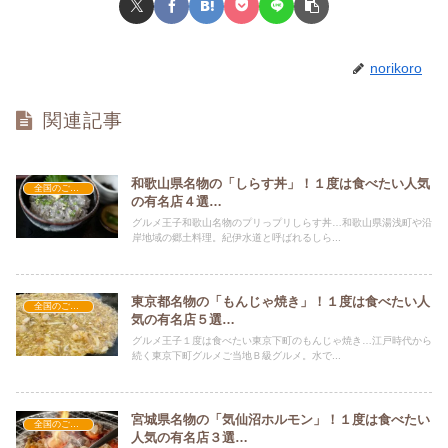
norikoro
関連記事
和歌山県名物の「しらす丼」！１度は食べたい人気
全国のご当地グルメ
の有名店４選…
グルメ王子和歌山名物のプリっプリしらす丼…和歌山県湯浅町や沿
岸地域の郷土料理。紀伊水道と呼ばれるしら...
東京都名物の「もんじゃ焼き」！１度は食べたい人
全国のご当地グルメ
気の有名店５選…
グルメ王子１度は食べたい東京下町のもんじゃ焼き…江戸時代から
続く東京下町グルメご当地Ｂ級グルメ。水で...
宮城県名物の「気仙沼ホルモン」！１度は食べたい
全国のご当地グルメ
人気の有名店３選…