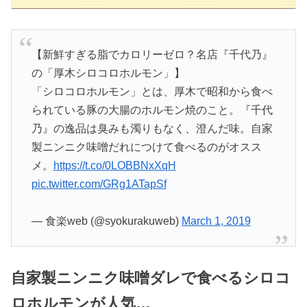
【新鮮すぎる脂でカロリーゼロ？名店『千代乃』
の「厚木シロコロホルモン」】
「シロコロホルモン」とは、厚木で昭和から食べ
られている豚の大腸のホルモン焼のこと。『千代
乃』の逸品は臭みも濁りもなく、澄んだ味。自家
製ニンニク味噌だれにつけて食べるのがオスス
メ。
https://t.co/0LOBBNxXqH
pic.twitter.com/GRg1ATapSf
— 食楽web (@syokurakuweb)
March 1, 2019
自家製ニンニク味噌ダレで食べるシロコ
ロホルモンが人気…