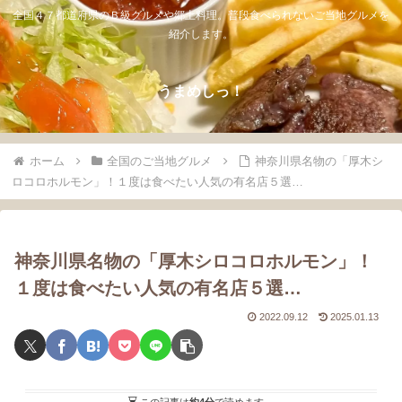
全国４７都道府県のＢ級グルメや郷土料理。普段食べられないご当地グルメを
紹介します。
うまめしっ！
ホーム
全国のご当地グルメ
神奈川県名物の「厚木シ
ロコロホルモン」！１度は食べたい人気の有名店５選…
神奈川県名物の「厚木シロコロホルモン」！
１度は食べたい人気の有名店５選…
2022.09.12
2025.01.13
この記事は
約4分
で読めます。