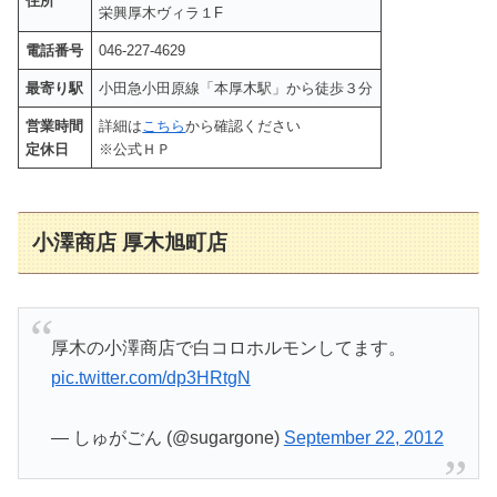
住所
栄興厚木ヴィラ１F
電話番号
046-227-4629
最寄り駅
小田急小田原線「本厚木駅」から徒歩３分
営業時間
詳細は
こちら
から確認ください
定休日
※公式ＨＰ
小澤商店 厚木旭町店
厚木の小澤商店で白コロホルモンしてます。
pic.twitter.com/dp3HRtgN
— しゅがごん (@sugargone)
September 22, 2012