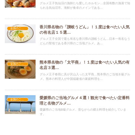
グルメ王子気仙沼の漁師たち愛したホルモン…全国有数の漁港で知
られる気仙沼市。海鮮が食卓のメインである...
香川県名物の「讃岐うどん」！１度は食べたい人気
全国のご当地グルメ
の有名店１５選…
グルメ王子全国で最も有名な香川県の讃岐うどん…日本一有名なう
どんの聖地である香川県のご当地グルメ。あ...
熊本県名物の「太平燕」！１度は食べたい人気の有
全国のご当地グルメ
名店３選…
グルメ王子春雨に具が沢山入った太平燕…熊本県のご当地Ｂ級グル
メ。熊本の料理人が中国福建省の家庭料理を...
愛媛県のご当地グルメ４選！観光で食べたい定番料
全国のご当地グルメ
理と名物グルメ…
愛媛県のご当地B級グルメ、昔ながらの郷土料理を紹介していま
す。