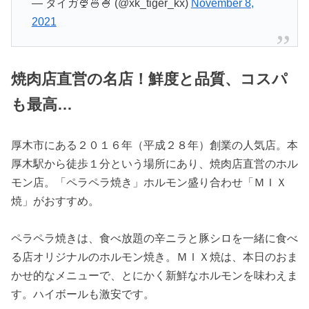
— タイガ🍨🍜🍧 (@xk_tiger_kx)
November 8,
2021
焼肉店直営の名店！鮮度と品質、コスパ
も最高…
厚木市にある２０１６年（平成２８年）創業の人気店。本
厚木駅から徒歩１分という場所にあり、焼肉店直営のホル
モン店。「ペラペラ焼き」ホルモン盛り合わせ「ＭＩＸ
焼」がおすすめ。
ペラペラ焼きは、食べ放題の辛ニラと豚シロを一緒に食べ
る店オリジナルのホルモン焼き。ＭＩＸ焼は、本日のおま
かせ的なメニューで、とにかく新鮮なホルモンを味わえま
す。ハイボールも激安です。