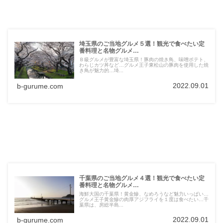
埼玉県のご当地グルメ５選！観光で食べたい定
番料理と名物グルメ…
Ｂ級グルメが豊富な埼玉県！豚肉の焼き鳥、味噌ポテト、
わらじカツ丼など…グルメ王子東松山の豚肉を使用した焼
き鳥が魅力的…埼...
2022.09.01
b-gurume.com
千葉県のご当地グルメ４選！観光で食べたい定
番料理と名物グルメ…
海鮮大国の千葉県！黄金鰺、なめろうなど魅力いっぱい…
グルメ王子黄金鰺の肉厚アジフライを１度は食べたい…千
葉県は、房総半島...
2022.09.01
b-gurume.com