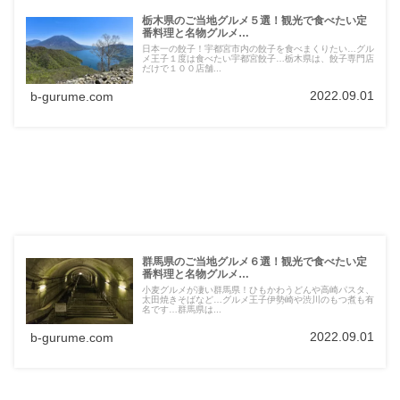
栃木県のご当地グルメ５選！観光で食べたい定
番料理と名物グルメ…
日本一の餃子！宇都宮市内の餃子を食べまくりたい…グル
メ王子１度は食べたい宇都宮餃子…栃木県は、餃子専門店
だけで１００店舗...
2022.09.01
b-gurume.com
群馬県のご当地グルメ６選！観光で食べたい定
番料理と名物グルメ…
小麦グルメが凄い群馬県！ひもかわうどんや高崎パスタ、
太田焼きそばなど…グルメ王子伊勢崎や渋川のもつ煮も有
名です…群馬県は...
2022.09.01
b-gurume.com