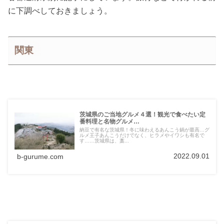
に下調べしておきましょう。
関東
茨城県のご当地グルメ４選！観光で食べたい定
番料理と名物グルメ…
納豆で有名な茨城県！冬に味わえるあんこう鍋が最高…グ
ルメ王子あんこうだけでなく、ヒラメやイワシも有名で
す……茨城県は、藁...
2022.09.01
b-gurume.com