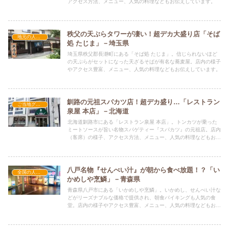
アクセス方法、メニュー、人気の料理などもお伝えしています。
秩父の天ぷらタワーが凄い！超デカ大盛り店「そば
地元の人気店
処 たじま」－埼玉県
埼玉県秩父郡長瀞町にある「そば処 たじま」。信じられないほど
の天ぷらがセットになった天ざるそばが有名な蕎麦屋。店内の様子
やアクセス豊富、メニュー、人気の料理などもお伝えしています。
釧路の元祖スパカツ店！超デカ盛り…「レストラン
ご当地グルメの人気店
泉屋 本店」－北海道
北海道釧路市にある「レストラン泉屋 本店」。トンカツが乗った
ミートソースが旨い名物スパゲティー『スパカツ』の元祖店。店内
（客席）の様子、アクセス方法、メニュー、人気の料理などもお伝
えしています。
八戸名物『せんべい汁』が朝から食べ放題！？「い
全国の人気店
かめしや烹鱗」－青森県
青森県八戸市にある「いかめしや烹鱗」。いかめし、せんべい汁な
どがリーズナブルな価格で提供され、朝食バイキングも人気の食
堂。店内の様子やアクセス豊富、メニュー、人気の料理などもお伝
えしています。