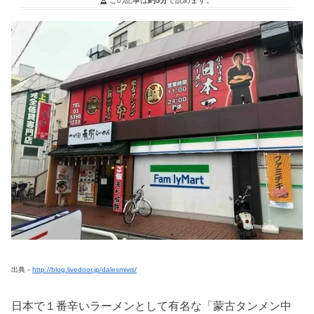
出典－
http://blog.livedoor.jp/dalesmivis/
日本で１番辛いラーメンとして有名な「蒙古タンメン中