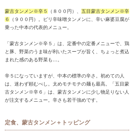
蒙古タンメン※辛５
（８００円）、
五目蒙古タンメン※辛
６
（９００円）。ピリ辛味噌タンメンに、辛い麻婆豆腐が
乗った中本の代表的メニュー。
「蒙古タンメン※辛５」は、定番中の定番メニューで、鶏
と豚、野菜のうま味が利いたスープが旨く、ちょっと煮込
まれた感のある野菜も…。
辛５になっていますが、中本の標準の辛さ。初めての人
は、迷わず頼むべし。太めモチモチの麺も最高。「五目蒙
古タンメン※辛６」は、蒙古タンメンに少し物足りない人
が注文するメニュー。辛さも若干強めです。
定食、蒙古タンメン＋トッピング