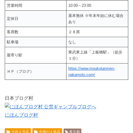
営業時間
10:00～23:00
基本無休 ※年末年始に休む場合
定休日
あり
客席数
２８席
駐車場
なし
東武東上線「上板橋駅」（徒歩
最寄り駅
１分）
https://www.moukotanmen-
ＨＰ（ブログ）
nakamoto.com/
日本ブログ村
にほんブログ村
元祖１号店
全国の人気店
東京都