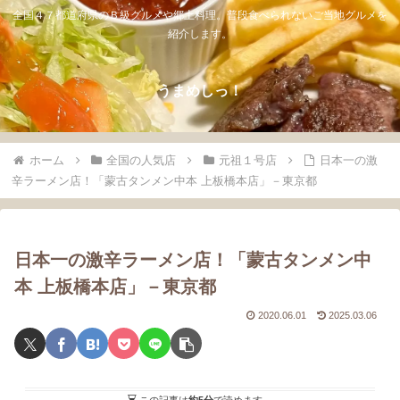
全国４７都道府県のＢ級グルメや郷土料理。普段食べられないご当地グルメを
紹介します。
うまめしっ！
ホーム
全国の人気店
元祖１号店
日本一の激
辛ラーメン店！「蒙古タンメン中本 上板橋本店」－東京都
日本一の激辛ラーメン店！「蒙古タンメン中
本 上板橋本店」－東京都
2020.06.01
2025.03.06
この記事は
約5分
で読めます。