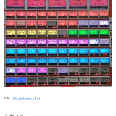
出典－
https://nakamoto.tokyo/