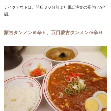
テイクアウトは、開店３０分前より電話注文の受付けが可
能。
蒙古タンメン※辛５、五目蒙古タンメン※辛６