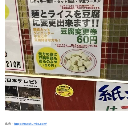
出典－
https://mashumilo.com/