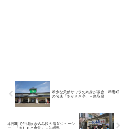
希少な天然サワラの刺身が激旨！琴裏町
の名店「あかさき亭」－鳥取県
本部町で沖縄炊き込み飯の鬼旨ジューシ
ー！「きしもと食堂」－沖縄県