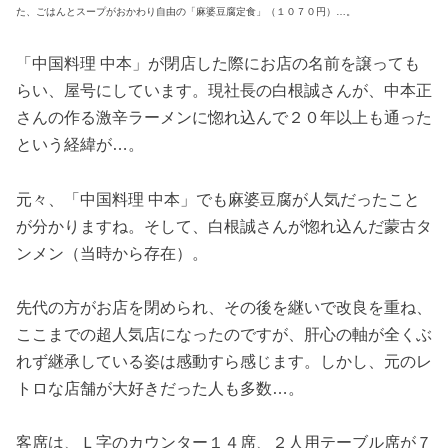
た、ごはんとスープがおかわり自由の「麻婆豆腐定食」（１０７０円）…。
「中国料理 中本」が閉店した際にお店の名前を譲っても
らい、屋号にしています。現社長の白根誠さんが、中本正
さんの作る激辛ラーメンに惚れ込んで２０年以上も通った
という経緯が…。
元々、「中国料理 中本」でも麻婆豆腐が人気だったこと
が分かりますね。そして、白根誠さんが惚れ込んだ蒙古タ
ンメン（当時から存在）。
先代の方がお店を閉められ、その後を継いで改良を重ね、
ここまでの超人気店になったのですが、肝心の軸が全くぶ
れず継承している姿は感動すら感じます。しかし、元のレ
トロな店舗が大好きだった人も多数…。
客席は、Ｌ字のカウンター１４席、２人用テーブル席が７