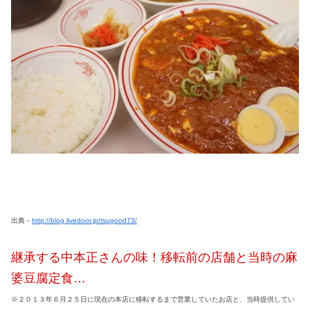
出典－
http://blog.livedoor.jp/tsugood73/
継承する中本正さんの味！移転前の店舗と当時の麻
婆豆腐定食…
※２０１３年６月２５日に現在の本店に移転するまで営業していたお店と、当時提供してい