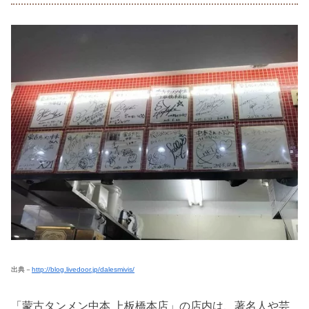
出典－
http://blog.livedoor.jp/dalesmivis/
「蒙古タンメン中本 上板橋本店」の店内は、著名人や芸