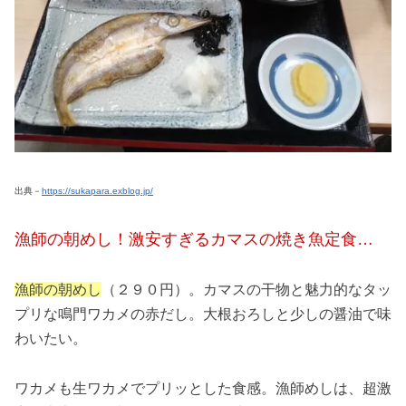
出典－
https://sukapara.exblog.jp/
漁師の朝めし！激安すぎるカマスの焼き魚定食…
漁師の朝めし
（２９０円）。カマスの干物と魅力的なタッ
プリな鳴門ワカメの赤だし。大根おろしと少しの醤油で味
わいたい。
ワカメも生ワカメでプリッとした食感。漁師めしは、超激