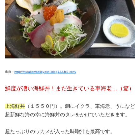
出典－
http://murakamitakeyoshi.blog122.fc2.com/
鮮度が凄い海鮮丼！まだ生きている
車海老
…（驚）
上海鮮丼
（１５５０円）。鯛にイクラ、車海老、うになど
超新鮮な海の幸に海鮮丼のタレをかけていただきます。
超たっぷりのワカメが入った味噌汁も最高です。