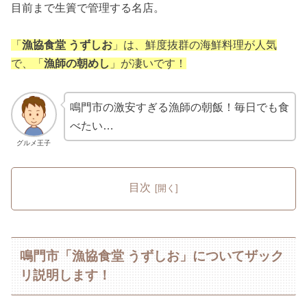
目前まで生簀で管理する名店。
「
漁協食堂 うずしお
」は、鮮度抜群の海鮮料理が人気
で、「
漁師の朝めし
」が凄いです！
鳴門市の激安すぎる漁師の朝飯！毎日でも食
べたい…
グルメ王子
目次
鳴門市「漁協食堂 うずしお」についてザック
リ説明します！