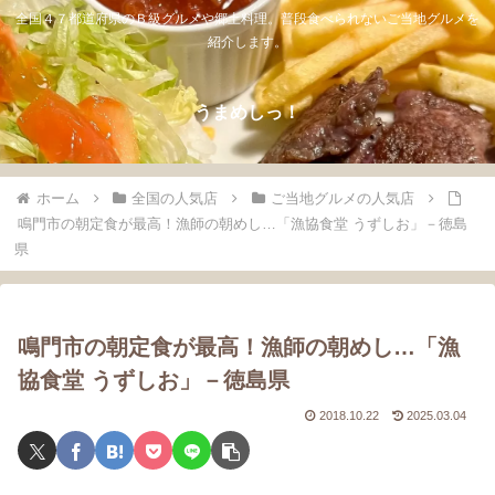
全国４７都道府県のＢ級グルメや郷土料理。普段食べられないご当地グルメを
紹介します。
うまめしっ！
ホーム
全国の人気店
ご当地グルメの人気店
鳴門市の朝定食が最高！漁師の朝めし…「漁協食堂 うずしお」－徳島
県
鳴門市の朝定食が最高！漁師の朝めし…「漁
協食堂 うずしお」－徳島県
2018.10.22
2025.03.04