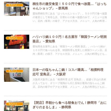
桐生市の激安食堂！５００円で食べ放題…「はっち
地元の人気店
ゃんショップ」－群馬県
愛知県桐生市にある「はっちゃんショップ」。５００円で食べ放題
の食堂として有名な店。日替わりの食べ放題のみで、メニューは無
い。店内（客席）の様子、アクセス方法、メニュー、人気の料理な
どもお伝えしています。
ハリハリ鍋１００円！名古屋市「韓国ラーメン明洞
地元の人気店
葵店」－愛知県
愛知県名古屋市にある「韓国ラーメン明洞 葵店」。ハリハリ鍋が
１００円で食べられる等、韓国料理も充実した韓国ラーメン店。店
内（客席）の様子、アクセス方法、メニュー、人気の料理などもお
伝えしています。
日本一の塩ちゃんこ鍋！コスパ最高…「相撲料理
地元の人気店
志可 堂島店」－大阪府
大阪府大阪市にある「相撲料理 志可 堂島店」。超盛り沢山の具材
が入っており、オリーブ地鶏から出た旨味が最高の塩ちゃんこ鍋
店。店内の様子やアクセス豊富、メニュー、人気の料理などもお伝
えしています。
【閉店】早朝から食べる朝食おでん！静岡市「おに
地元の人気店
ぎりのまるしま」－静岡県