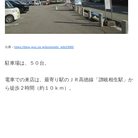
出典－
https://blog.goo.ne.jp/komorebi_rebi1998/
駐車場は、５０台。
電車での来店は、最寄り駅のＪＲ高徳線「讃岐相生駅」か
ら徒歩２時間（約１０ｋｍ）。