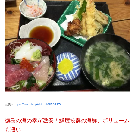
出典－
https://ameblo.jp/shiho19850227/
徳島の海の幸が激安！鮮度抜群の海鮮、ボリューム
も凄い…