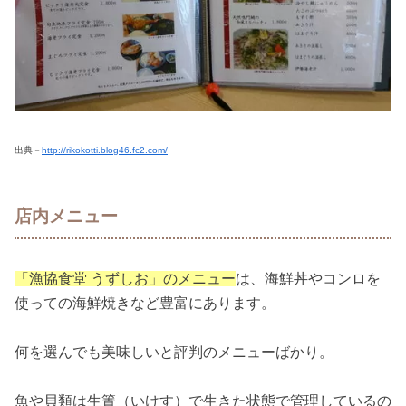
出典－
http://rikokotti.blog46.fc2.com/
店内メニュー
「漁協食堂 うずしお」のメニュー
は、海鮮丼やコンロを
使っての海鮮焼きなど豊富にあります。
何を選んでも美味しいと評判のメニューばかり。
魚や貝類は生簀（いけす）で生きた状態で管理しているの