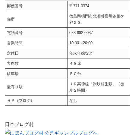
郵便番号
〒771-0374
徳島県鳴門市北灘町宿毛谷相ケ
住所
谷２３
電話番号
088-682-0037
営業時間
10:00～20:00
定休日
年末年始など
客席数
４８席
駐車場
５０台
ＪＲ高徳線「讃岐相生駅」（徒
最寄り駅
歩２時間）
ＨＰ（ブログ）
なし
日本ブログ村