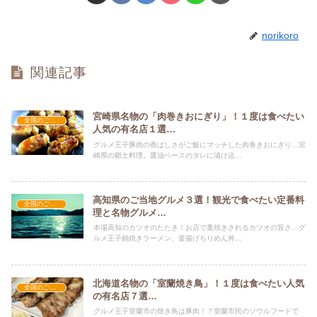
norikoro
関連記事
宮崎県名物の「肉巻きおにぎり」！１度は食べたい
全国のご当地グルメ
人気の有名店１選…
グルメ王子豚肉の香ばしさがご飯にマッチした肉巻きおにぎり…宮
崎県の郷土料理。醤油ベースのタレに漬け込...
高知県のご当地グルメ３選！観光で食べたい定番料
全国のご当地グルメ
理と名物グルメ…
本場高知のカツオのたたき！お店で藁焼きされるカツオの旨さ…グ
ルメ王子鍋焼きラーメン、釜揚げちりめん丼...
北海道名物の「室蘭焼き鳥」！１度は食べたい人気
全国のご当地グルメ
の有名店７選…
グルメ王子室蘭市の焼き鳥は豚肉！？室蘭市民のソウルフードで