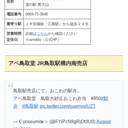
住所
道の駅 奥大山
電話番号
0859-75-3648
最寄り駅
ＪＲ伯備線「江尾駅」から徒歩２４分
営業時間
詳細は
こちら
から確認ください
定休日
※ameblo（公式HP）
アベ鳥取堂 JR鳥取駅構内南売店
鳥取駅売店にて。おこわの駅弁。
アベ鳥取堂 鳥取大砂丘おこわ弁当 ¥850
#駅
弁
#鳥取駅
pic.twitter.com/ouwnvolUZT
— ☪️yoseumi💫✨ (@FYiPcN8gRjOt3U0)
August