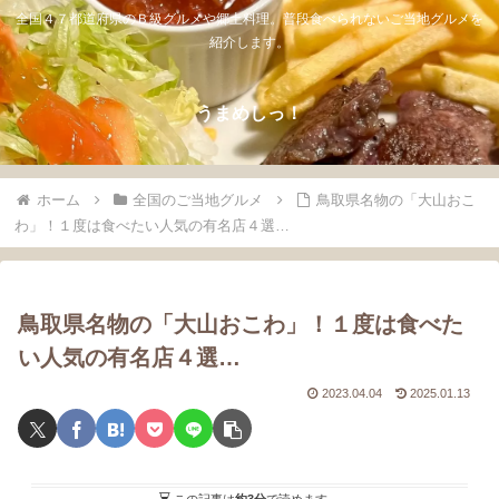
全国４７都道府県のＢ級グルメや郷土料理。普段食べられないご当地グルメを
紹介します。
うまめしっ！
ホーム
全国のご当地グルメ
鳥取県名物の「大山おこ
わ」！１度は食べたい人気の有名店４選…
鳥取県名物の「大山おこわ」！１度は食べた
い人気の有名店４選…
2023.04.04
2025.01.13
この記事は
約3分
で読めます。