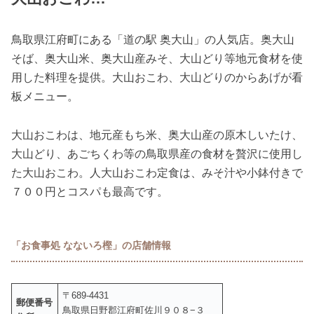
鳥取県江府町にある「道の駅 奥大山」の人気店。奥大山
そば、奥大山米、奥大山産みそ、大山どり等地元食材を使
用した料理を提供。大山おこわ、大山どりのからあげが看
板メニュー。
大山おこわは、地元産もち米、奥大山産の原木しいたけ、
大山どり、あごちくわ等の鳥取県産の食材を贅沢に使用し
た大山おこわ。人大山おこわ定食は、みそ汁や小鉢付きで
７００円とコスパも最高です。
「お食事処 なないろ樫」の店舗情報
〒689-4431
郵便番号
鳥取県日野郡江府町佐川９０８−３