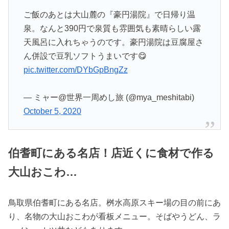
ご飯のあとは大山麓の『豪円湯院』で日帰り温
泉。なんと390円で泉質も雰囲気も素晴らしい露
天風呂に入れちゃうのです。豪円湯院は豆腐屋さ
ん併設で豆乳ソフトうまいです😋
pic.twitter.com/DYbGpBngZz
— ミャー@世界一周めし旅 (@mya_meshitabi)
October 5, 2020
伯耆町にある名店！店近くに食材で作る
大山おこわ…
鳥取県伯耆町にある名店。桝水高原スキー場の目の前にあ
り、名物の大山おこわが看板メニュー。そばやうどん、ラ