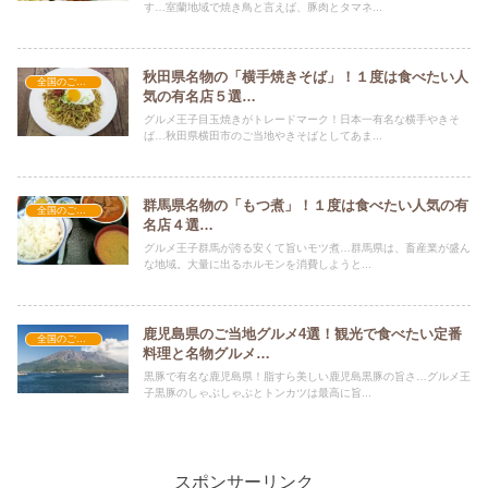
す…室蘭地域で焼き鳥と言えば、豚肉とタマネ...
秋田県名物の「横手焼きそば」！１度は食べたい人
全国のご当地グルメ
気の有名店５選…
グルメ王子目玉焼きがトレードマーク！日本一有名な横手やきそ
ば…秋田県横田市のご当地やきそばとしてあま...
群馬県名物の「もつ煮」！１度は食べたい人気の有
全国のご当地グルメ
名店４選…
グルメ王子群馬が誇る安くて旨いモツ煮…群馬県は、畜産業が盛ん
な地域。大量に出るホルモンを消費しようと...
鹿児島県のご当地グルメ4選！観光で食べたい定番
全国のご当地グルメ
料理と名物グルメ…
黒豚で有名な鹿児島県！脂すら美しい鹿児島黒豚の旨さ…グルメ王
子黒豚のしゃぶしゃぶとトンカツは最高に旨...
スポンサーリンク