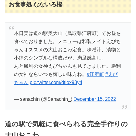
お食事処 なないろ樫
本日実は道の駅奥大山（鳥取県江府町）でお昼を
食べておりました。メニューは和装メイドえびち
ゃんオススメの大山おこわ定食。味噌汁、漬物と
小鉢のシンプルな構成だが、満足感高し。
あと勝利の女神えびちゃんも見てきました。勝利
の女神ならいつも嬉しい味方ね。
#江府町
#えび
ちゃん
pic.twitter.com/dtIox93yrl
— sanachin (@Sanachin_)
December 15, 2022
道の駅で気軽に食べられる完全手作りの
大山おこわ…