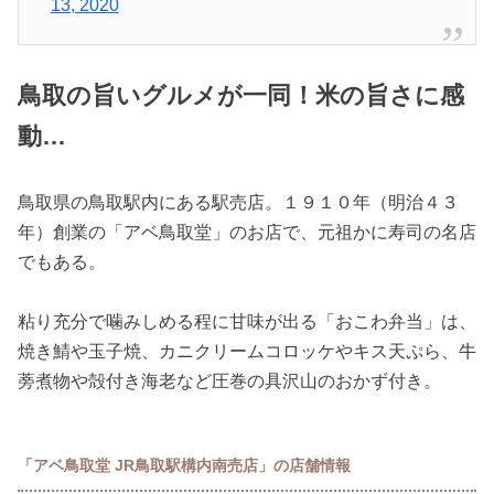
13, 2020
鳥取の旨いグルメが一同！米の旨さに感
動…
鳥取県の鳥取駅内にある駅売店。１９１０年（明治４３
年）創業の「アベ鳥取堂」のお店で、元祖かに寿司の名店
でもある。
粘り充分で噛みしめる程に甘味が出る「おこわ弁当」は、
焼き鯖や玉子焼、カニクリームコロッケやキス天ぷら、牛
蒡煮物や殻付き海老など圧巻の具沢山のおかず付き。
「アベ鳥取堂 JR鳥取駅構内南売店」の店舗情報