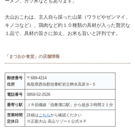
ーメン、カツ丼などもあります。
大山おこわは、主人自ら採った山菜（ワラビやゼンマイ、
キノコなど）、鶏肉など約１０種類の具材が入った贅沢な
１品で、具材の旨さに加え、お米も旨いと評判です。
「まつおか食堂」の店舗情報
郵便番号
〒689-4214
住所
鳥取県西伯郡伯耆町岩立桝水高原９−５
電話番号
0859-52-2526
最寄り駅
ＪＲ伯備線「伯奢溝口駅」から徒歩２時間２１分
営業時間
詳細は
こちら
から確認ください
定休日
※正面大山 高山リゾート公式ＨＰ