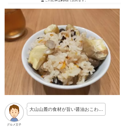
大山山麓の食材が旨い醤油おこわ…
グルメ王子