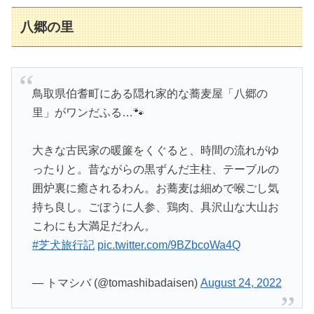
八郷の里
鳥取県伯耆町にある隠れ家的な蕎麦屋「八郷の
里」がワンだふる…🐾
大きな古民家の暖簾をくぐると、時間の流れがゆ
ったりと。昔ながらの黒ずんだ主柱、テーブルの
囲炉裏に癒されるわん。お蕎麦は細めで喉ごし気
持ち良し。ごぼうに人参、鶏肉、具沢山な大山お
こわにも大満足だわん。
#芝犬旅行記
pic.twitter.com/9BZbcoWa4Q
— トマシバ (@tomashibadaisen)
August 24, 2022