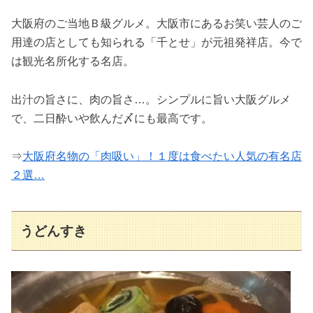
大阪府のご当地Ｂ級グルメ。大阪市にあるお笑い芸人のご
用達の店としても知られる「千とせ」が元祖発祥店。今で
は観光名所化する名店。
出汁の旨さに、肉の旨さ…。シンプルに旨い大阪グルメ
で、二日酔いや飲んだ〆にも最高です。
⇒
大阪府名物の「肉吸い」！１度は食べたい人気の有名店
２選…
うどんすき