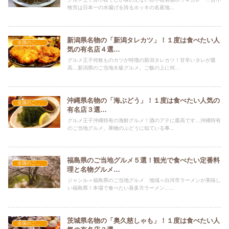
牧市は日本一の水揚げを誇るホッキの名産地...
新潟県名物の「新潟タレカツ」！１度は食べたい人
全国のご当地グルメ
気の有名店４選…
グルメ王子何枚ものカツが特徴の新潟タレカツ！甘辛いタレが最
高…新潟県のご当地Ｂ級グルメ。ご飯の上に何...
沖縄県名物の「海ぶどう」！１度は食べたい人気の
全国のご当地グルメ
有名店３選…
グルメ王子沖縄特有の海鮮グルメ！酒のアテに最高です…沖縄特有
のご当地グルメ。果物のぶどうに似ている事...
福島県のご当地グルメ５選！観光で食べたい定番料
全国のご当地グルメ
理と名物グルメ…
ジャンル＝福島県のご当地グルメ 地域＝白河市ラーメンが美味し
い福島県！本場で食べたい喜多方ラーメン…...
茨城県名物の「奥久慈しゃも」！１度は食べたい人
全国のご当地グルメ