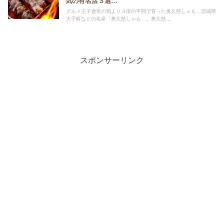
気の有名店３選…
グルメ王子通常の鶏より３倍の手間で育った奥久慈しゃも…茨城県
大子町などの名産「奥久慈しゃも」。奥久慈...
スポンサーリンク