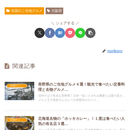
全国のご当地グルメ
大阪府
シェアする
norikoro
関連記事
長野県のご当地グルメ４選！観光で食べたい定番料
全国のご当地グルメ
理と名物グルメ…
信州そばで有名な長野県！日本一旨いとされる蕎麦と山葵の旨さ…
グルメ王子黒部ダムカレーや伊那市のローメ...
北海道名物の「ホッキカレー」！１度は食べたい人
全国のご当地グルメ
気の有名店３選…
グルメ王子苫小牧でしか味わえない苫小牧名物ホッキカレー…苫小