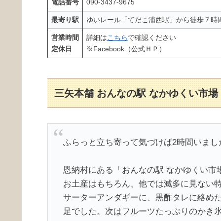
電話番号
090-3437-9675
最寄り駅
ゆいレール「てだこ浦西駅」から徒歩７時
営業時間
詳細は
こちら
で確認ください
定休日
※Facebook（公式ＨＰ）
三矢本舗 おんなの駅 なかゆくい市場
ふらっと立ち寄って気づけば2時間いまし
恩納村にある「おんなの駅 なかゆくい市
お土産はもちろん、他では滅多に見ない
サーターアンダギーに、黒酢タレに絡めた"
足でした。次はフルーツたっぷりのかき