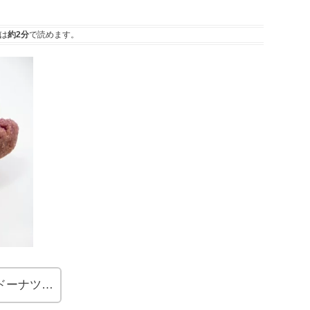
は
約2分
で読めます。
ドーナツ…