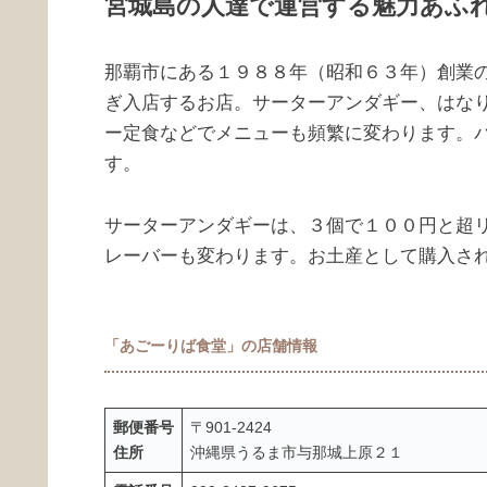
宮城島の人達で運営する魅力あふ
那覇市にある１９８８年（昭和６３年）創業
ぎ入店するお店。サーターアンダギー、はな
ー定食などでメニューも頻繁に変わります。
す。
サーターアンダギーは、３個で１００円と超
レーバーも変わります。お土産として購入さ
「あごーりば食堂」の店舗情報
郵便番号
〒901-2424
住所
沖縄県うるま市与那城上原２１