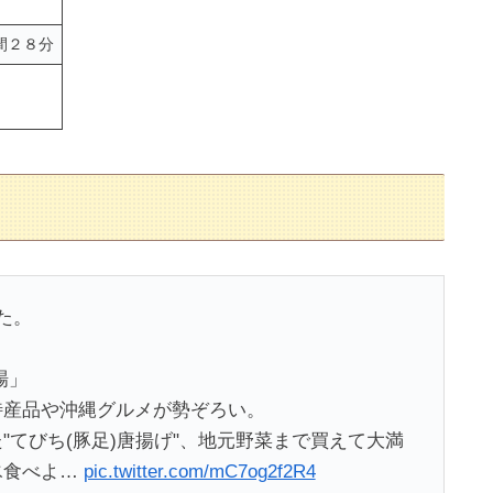
間２８分
た。
場」
特産品や沖縄グルメが勢ぞろい。
てびち(豚足)唐揚げ"、地元野菜まで買えて大満
氷食べよ…
pic.twitter.com/mC7og2f2R4