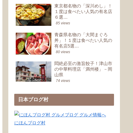
東京都名物の「深川めし」！
１度は食べたい人気の有名店
６選…
85 views
青森県名物の「大間まぐろ
丼」！１度は食べたい人気の
有名店5選…
80 views
悶絶必至の激旨餃子！津山市
の中華料理店「満州楼」－岡
山県
74 views
日本ブログ村
にほんブログ村