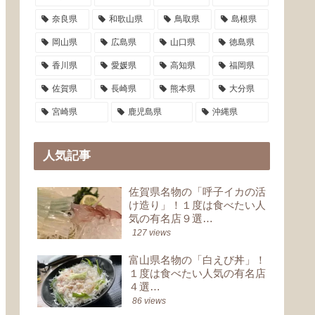
奈良県
和歌山県
鳥取県
島根県
岡山県
広島県
山口県
徳島県
香川県
愛媛県
高知県
福岡県
佐賀県
長崎県
熊本県
大分県
宮崎県
鹿児島県
沖縄県
人気記事
佐賀県名物の「呼子イカの活
け造り」！１度は食べたい人
気の有名店９選…
127 views
富山県名物の「白えび丼」！
１度は食べたい人気の有名店
４選…
86 views