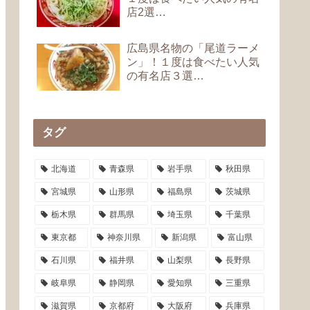
店2選…
広島県名物の「尾道ラーメ
ン」！１度は食べたい人気
の有名店３選…
タグ
北海道
青森県
岩手県
秋田県
宮城県
山形県
福島県
茨城県
栃木県
群馬県
埼玉県
千葉県
東京都
神奈川県
新潟県
富山県
石川県
福井県
山梨県
長野県
岐阜県
静岡県
愛知県
三重県
滋賀県
京都府
大阪府
兵庫県