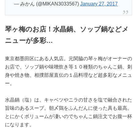
— みかん (@MIKAN3033567)
January 27, 2017
琴ヶ梅のお店！水晶鍋、ソップ鍋などメ
ニューが多彩…
東京都墨田区にある人気店。元関脇の琴ヶ梅がオーナーの
お店で、ソップ鍋や味噌炊き等１０種類のちゃんこ鍋、刺
身や焼き物、相撲部屋直伝の１品料理など超多彩なメニュ
ー。
水晶鍋（塩）は、キャベツやニラの甘さを塩で融合された
旨味のあるスープ。朝〆鶏をふんだんに使った具も最高。
とにかくボリュームが凄いのでちゃんこ鍋注文でお腹一杯
になります。