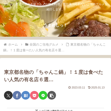
全国４７都道府県のＢ級グルメや郷土料理。普段食べられないご当地グルメを
紹介します。
うまめしっ！
ホーム
全国のご当地グルメ
東京都名物の「ちゃんこ
鍋」！１度は食べたい人気の有名店６選…
東京都名物の「ちゃんこ鍋」！１度は食べた
い人気の有名店６選…
2023.03.11
2025.01.13
この記事は
約5分
で読めます。