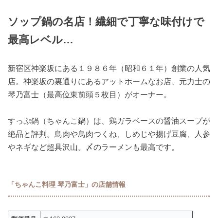
ソップ鍋の名店！繊細で丁寧な味付けで
最高レベル…
新宿区神楽坂にある１９８６年（昭和６１年）創業の人気
店。神楽坂の裏通りにあるアットホームなお店、元力士の
琴乃富士（最高位東前頭５枚目）がオーナー。
すっぷ鍋（ちゃんこ鍋）は、鶏ガラベースの醤油スープが
絶品と評判。鳥肉や鳥肉つくね、しめじや揚げ豆腐、人参
やネギなど超具沢山。〆のラーメンも最高です。
「ちゃんこ料理 琴乃富士」の店舗情報