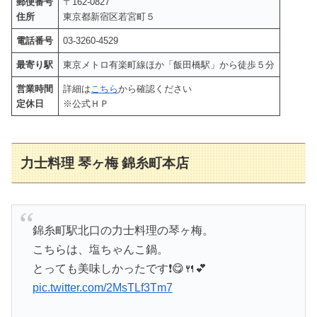
郵便番号
〒162-0827
住所
東京都新宿区若宮町５
電話番号
03-3260-4529
最寄り駅
東京メトロ有楽町線ほか「飯田橋駅」から徒歩５分
営業時間
詳細は
こちら
から確認ください
定休日
※公式ＨＰ
力士料理 琴ヶ梅 錦糸町本店
錦糸町駅北口の力士料理の琴ヶ梅。
こちらは、塩ちゃんこ鍋。
とっても美味しかったです❗😋🍴💕
pic.twitter.com/2MsTLf3Tm7