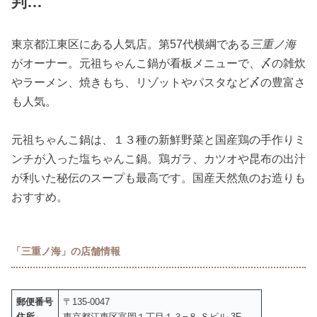
判…
東京都江東区にある人気店。第57代横綱である
三重ノ海
がオーナー。元祖ちゃんこ鍋が看板メニューで、〆の雑炊
やラーメン、焼きもち、リゾットやパスタなど〆の豊富さ
も人気。
元祖ちゃんこ鍋は、１３種の新鮮野菜と国産鶏の手作りミ
ンチが入った塩ちゃんこ鍋。鶏ガラ、カツオや昆布の出汁
が利いた秘伝のスープも最高です。国産天然魚のお造りも
おすすめ。
「三重ノ海」の店舗情報
郵便番号
〒135-0047
住所
東京都江東区富岡１丁目１３−８ Ｓビル 3F