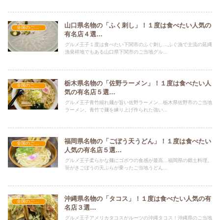
山口県名物の「ふく刺し」！１度は食べたい人気の
全国のご当地グルメ
有名店４選…
グルメ王子１度は食べたい下関市のふぐ刺し…ふぐ漁で主流の延縄
漁発祥地でもある山口県下関市のご当地グル...
栃木県名物の「佐野ラーメン」！１度は食べたい人
全国のご当地グルメ
気の有名店５選…
グルメ王子青竹縮れ麺が旨い佐野ラーメン…栃木県佐野市のご当地
ラーメン。青竹で麺を練り上げ作られた強い...
福岡県名物の「ごぼう天うどん」！１度は食べたい
全国のご当地グルメ
人気の有名店５選…
グルメ王子柔らかな麺にゴボウの食感が最高…福岡県の郷土料理。
笹がきごぼうの天ぷらが乗ったご当地うどん...
沖縄県名物の「タコス」！１度は食べたい人気の有
全国のご当地グルメ
名店３選…
グルメ王子アメリカタコスがルーツの沖縄タコス！沖縄県のご当地