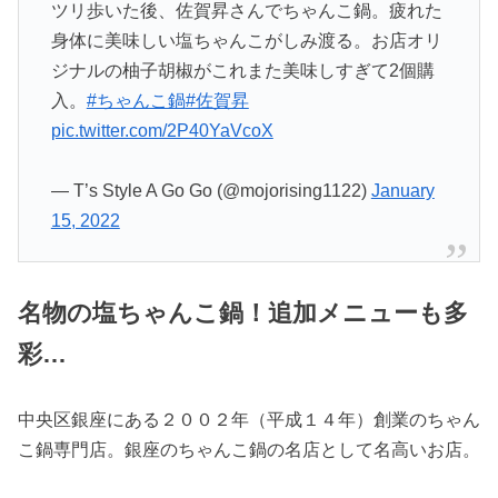
ツリ歩いた後、佐賀昇さんでちゃんこ鍋。疲れた
身体に美味しい塩ちゃんこがしみ渡る。お店オリ
ジナルの柚子胡椒がこれまた美味しすぎて2個購
入。
#ちゃんこ鍋
#佐賀昇
pic.twitter.com/2P40YaVcoX
— T’s Style A Go Go (@mojorising1122)
January
15, 2022
名物の塩ちゃんこ鍋！追加メニューも多
彩…
中央区銀座にある２００２年（平成１４年）創業のちゃん
こ鍋専門店。銀座のちゃんこ鍋の名店として名高いお店。