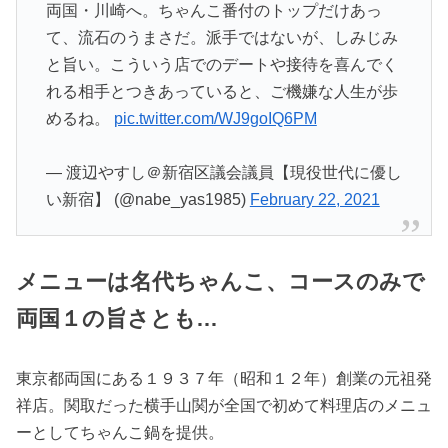
両国・川崎へ。ちゃんこ番付のトップだけあっ
て、流石のうまさだ。派手ではないが、しみじみ
と旨い。こういう店でのデートや接待を喜んでく
れる相手とつきあっていると、ご機嫌な人生が歩
めるね。
pic.twitter.com/WJ9goIQ6PM
— 渡辺やすし＠新宿区議会議員【現役世代に優し
い新宿】 (@nabe_yas1985)
February 22, 2021
メニューは名代ちゃんこ、コースのみで
両国１の旨さとも…
東京都両国にある１９３７年（昭和１２年）創業の元祖発
祥店。関取だった横手山関が全国で初めて料理店のメニュ
ーとしてちゃんこ鍋を提供。