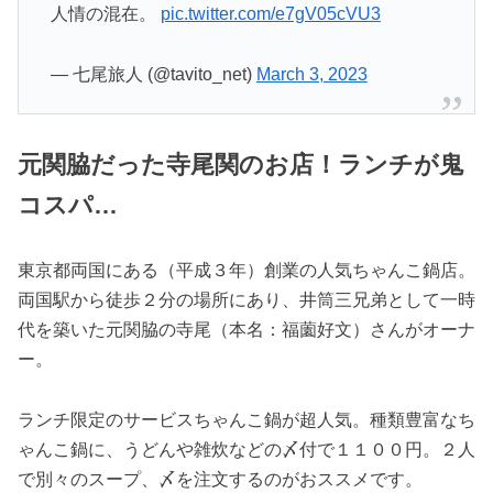
人情の混在。
pic.twitter.com/e7gV05cVU3
— 七尾旅人 (@tavito_net)
March 3, 2023
元関脇だった寺尾関のお店！ランチが鬼
コスパ…
東京都両国にある（平成３年）創業の人気ちゃんこ鍋店。
両国駅から徒歩２分の場所にあり、井筒三兄弟として一時
代を築いた元関脇の寺尾（本名：福薗好文）さんがオーナ
ー。
ランチ限定のサービスちゃんこ鍋が超人気。種類豊富なち
ゃんこ鍋に、うどんや雑炊などの〆付で１１００円。２人
で別々のスープ、〆を注文するのがおススメです。