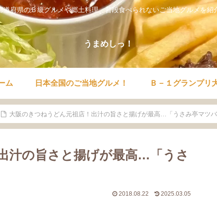
都道府県のＢ級グルメや郷土料理。普段食べられないご当地グルメを紹
うまめしっ！
ーム
日本全国のご当地グルメ！
Ｂ－１グランプリ
大阪のきつねうどん元祖店！出汁の旨さと揚げが最高…「うさみ亭マツバ
出汁の旨さと揚げが最高…「うさ
2018.08.22
2025.03.05