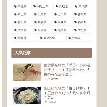
奈良県
和歌山県
鳥取県
島根県
岡山県
広島県
山口県
徳島県
香川県
愛媛県
高知県
福岡県
佐賀県
長崎県
熊本県
大分県
宮崎県
鹿児島県
沖縄県
人気記事
佐賀県名物の「呼子イカの活
け造り」！１度は食べたい人
気の有名店９選…
127 views
富山県名物の「白えび丼」！
１度は食べたい人気の有名店
４選…
88 views