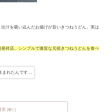
。出汁を吸い込んだお揚げが旨いきつねうどん。実は
祖発祥店。シンプルで激旨な元祖きつねうどんを食べ
生まれたんです…
目次