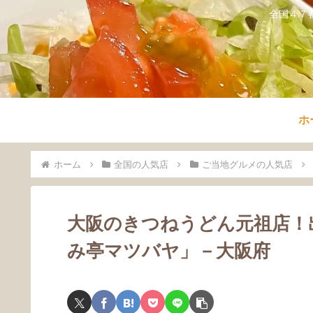
全国４７
ホ
ホーム
全国の人気店
ご当地グルメの人気店
大阪のきつねうどん元祖店！
み亭マツバヤ」－大阪府