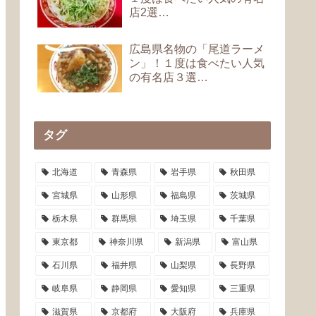
店2選…
広島県名物の「尾道ラーメ
ン」！１度は食べたい人気
の有名店３選…
タグ
北海道
青森県
岩手県
秋田県
宮城県
山形県
福島県
茨城県
栃木県
群馬県
埼玉県
千葉県
東京都
神奈川県
新潟県
富山県
石川県
福井県
山梨県
長野県
岐阜県
静岡県
愛知県
三重県
滋賀県
京都府
大阪府
兵庫県