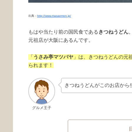
出典－
http://www.masaemon.jp/
もはや当たり前の国民食である
きつねうどん
元祖店が大阪にあるんです。
「
うさみ亭マツバヤ
」は、きつねうどんの元
られます！
きつねうどんがこのお店から
グルメ王子