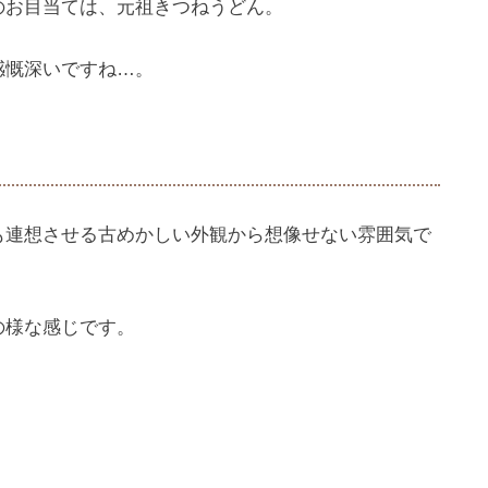
のお目当ては、元祖きつねうどん。
感慨深いですね…。
も連想させる古めかしい外観から想像せない雰囲気で
の様な感じです。