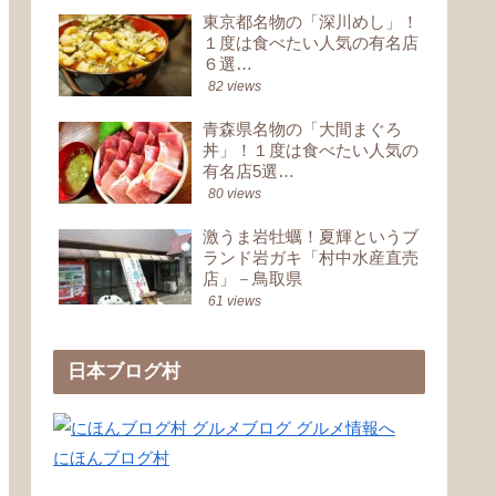
東京都名物の「深川めし」！
１度は食べたい人気の有名店
６選…
82 views
青森県名物の「大間まぐろ
丼」！１度は食べたい人気の
有名店5選…
80 views
激うま岩牡蠣！夏輝というブ
ランド岩ガキ「村中水産直売
店」－鳥取県
61 views
日本ブログ村
にほんブログ村