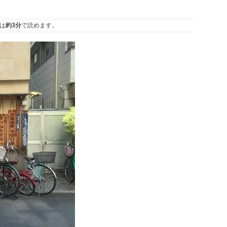
は
約3分
で読めます。