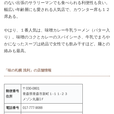
のない出張のサラリーマンでも食べられる利便性も良い。
幅広い年齢層にも愛される人気店で、カウンター席も１２
席ある。
やはり、１番人気は、味噌カレー牛乳ラーメン（バター入
り）。味噌のコクとカレーのスパイシーさ、牛乳でまろや
かになったスープは絶品で女性でも飲み干すほど。麺との
絡みも最高。
「味の札幌 浅利」の店舗情報
〒030-0801
郵便番号
青森県青森市新町１‐１１‐２３
住所
メゾン丸藤1Ｆ
電話番号
017-777-9088