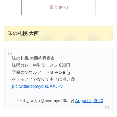
目次
味の札幌 大西
味の札幌 大西@青森市
味噌カレー牛乳ラーメン 880円
青森のソウルフード٩( 🔥ω🔥 )و
ゲテモノじゃなくて本当に旨い😋
pic.twitter.com/yciaBAXJFV
— いけちゃん (@myumyu23fairy)
August 6, 2020