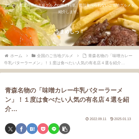
全国４７都道府県のＢ級グルメや郷土料理。普段食べられないご当地グルメを
紹介します。
うまめしっ！
ホーム
全国のご当地グルメ
青森名物の「味噌カレー
牛乳バターラーメン」！１度は食べたい人気の有名店４選を紹介…
青森名物の「味噌カレー牛乳バターラーメ
ン」！１度は食べたい人気の有名店４選を紹
介…
2022.09.11
2025.01.13