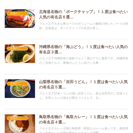
北海道名物の「ポークチャップ」！１度は食べたい
全国のご当地グルメ
人気の有名店６選…
グルメ王子大きな豚ロースのボリュームと酸味の利いたソースが絶
妙…北海道は、ポークチャップの名店が多く...
沖縄県名物の「海ぶどう」！１度は食べたい人気の
全国のご当地グルメ
有名店３選…
グルメ王子沖縄特有の海鮮グルメ！酒のアテに最高です…沖縄特有
のご当地グルメ。果物のぶどうに似ている事...
山梨県名物の「吉田うどん」！１度は食べたい人気
全国のご当地グルメ
の有名店５選…
グルメ王子日本一コシの強い吉田うどん…富士吉田市のご当地うど
ん。非常にコシの強さが際立つうどんで、太...
鳥取県名物の「鳥取カレー」！１度は食べたい人気
全国のご当地グルメ
の有名店４選…
グルメ王子カレー大国の鳥取県！斬新なカレーも多いです…鳥取県
のご当地カレー大国の帯当たりのカレー消費...