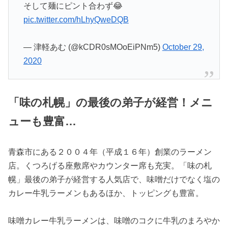
そして麺にピント合わず😂
pic.twitter.com/hLhyQweDQB
— 津軽あむ (@kCDR0sMOoEiPNm5)
October 29,
2020
「味の札幌」の最後の弟子が経営！メニ
ューも豊富…
青森市にある２００４年（平成１６年）創業のラーメン
店。くつろげる座敷席やカウンター席も充実。「味の札
幌」最後の弟子が経営する人気店で、味噌だけでなく塩の
カレー牛乳ラーメンもあるほか、トッピングも豊富。
味噌カレー牛乳ラーメンは、味噌のコクに牛乳のまろやか