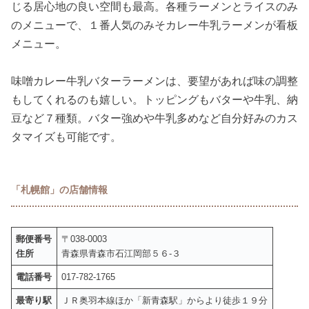
じる居心地の良い空間も最高。各種ラーメンとライスのみ
のメニューで、１番人気のみそカレー牛乳ラーメンが看板
メニュー。
味噌カレー牛乳バターラーメンは、要望があれば味の調整
もしてくれるのも嬉しい。トッピングもバターや牛乳、納
豆など７種類。バター強めや牛乳多めなど自分好みのカス
タマイズも可能です。
「札幌館」の店舗情報
郵便番号
〒038-0003
住所
青森県青森市石江岡部５６-３
電話番号
017-782-1765
最寄り駅
ＪＲ奥羽本線ほか「新青森駅」からより徒歩１９分