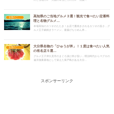
高知県のご当地グルメ３選！観光で食べたい定番料
全国のご当地グルメ
理と名物グルメ…
本場高知のカツオのたたき！お店で藁焼きされるカツオの旨さ…グ
ルメ王子鍋焼きラーメン、釜揚げちりめん丼...
大分県名物の「ひゅうが丼」！１度は食べたい人気
全国のご当地グルメ
の有名店５選…
グルメ王子津久見市のまぐろ漬け丼が旨い…明治時代からマグロの
遠洋漁業基地として栄えた保戸島がある大分...
スポンサーリンク