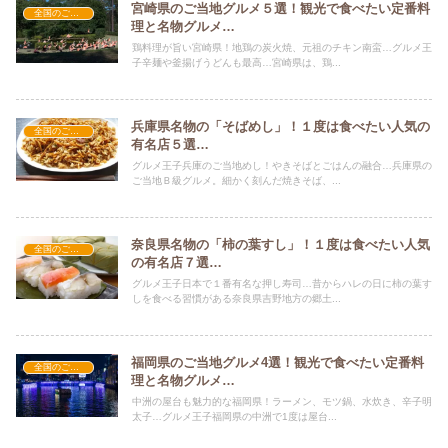
宮崎県のご当地グルメ５選！観光で食べたい定番料
全国のご当地グルメ
理と名物グルメ…
鶏料理が旨い宮崎県！地鶏の炭火焼、元祖のチキン南蛮…グルメ王
子辛麺や釜揚げうどんも最高…宮崎県は、鶏...
兵庫県名物の「そばめし」！１度は食べたい人気の
全国のご当地グルメ
有名店５選…
グルメ王子兵庫のご当地めし！やきそばとごはんの融合…兵庫県の
ご当地Ｂ級グルメ。細かく刻んだ焼きそば、...
奈良県名物の「柿の葉すし」！１度は食べたい人気
全国のご当地グルメ
の有名店７選…
グルメ王子日本で１番有名な押し寿司…昔からハレの日に柿の葉す
しを食べる習慣がある奈良県吉野地方の郷土...
福岡県のご当地グルメ4選！観光で食べたい定番料
全国のご当地グルメ
理と名物グルメ…
中洲の屋台も魅力的な福岡県！ラーメン、モツ鍋、水炊き、辛子明
太子…グルメ王子福岡県の中洲で1度は屋台...