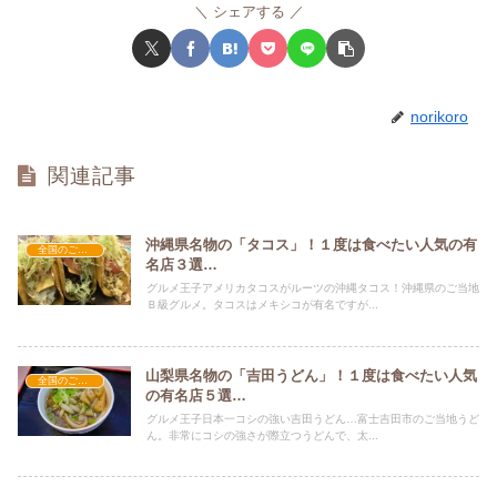
シェアする
norikoro
関連記事
沖縄県名物の「タコス」！１度は食べたい人気の有
全国のご当地グルメ
名店３選…
グルメ王子アメリカタコスがルーツの沖縄タコス！沖縄県のご当地
Ｂ級グルメ。タコスはメキシコが有名ですが...
山梨県名物の「吉田うどん」！１度は食べたい人気
全国のご当地グルメ
の有名店５選…
グルメ王子日本一コシの強い吉田うどん…富士吉田市のご当地うど
ん。非常にコシの強さが際立つうどんで、太...