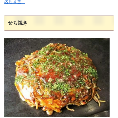
名店４選…
せち焼き