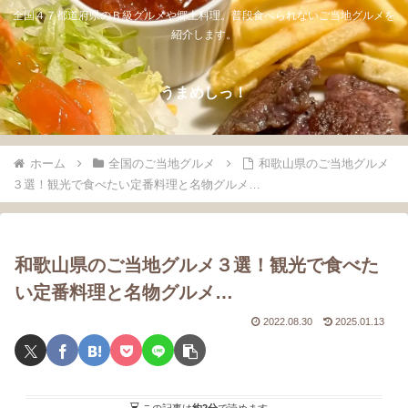
全国４７都道府県のＢ級グルメや郷土料理。普段食べられないご当地グルメを
紹介します。
うまめしっ！
ホーム
全国のご当地グルメ
和歌山県のご当地グルメ
３選！観光で食べたい定番料理と名物グルメ…
和歌山県のご当地グルメ３選！観光で食べた
い定番料理と名物グルメ…
2022.08.30
2025.01.13
この記事は
約2分
で読めます。